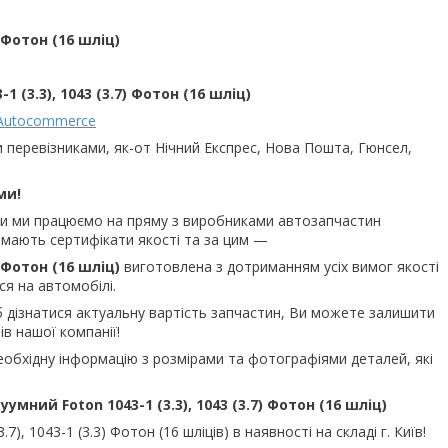
 Фотон (16 шліц)
 (3.3), 1043 (3.7) Фотон (16 шліц)
Autocommerce
и перевізниками, як-от Нічний Експрес, Нова Пошта, Гюнсел,
ми!
ьки ми працюємо на пряму з виробниками автозапчастин
и мають сертифікати якості та за цим —
 Фотон (16 шліц)
виготовлена з дотриманням усіх вимог якості
я на автомобілі.
б дізнатися актуальну вартість запчастин, Ви можете залишити
в нашої компанії!
еобхідну інформацію з розмірами та фотографіями деталей, які
умний Foton 1043-1 (3.3), 1043 (3.7) Фотон (16 шліц)
7), 1043-1 (3.3) Фотон (16 шліців)
в наявності на складі г. Київ!