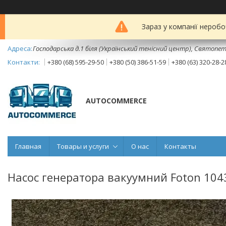
Зараз у компанії неробо
Господарська д.1 біля (Український тенісний центр), Святопет
+380 (68) 595-29-50
+380 (50) 386-51-59
+380 (63) 320-28-2
AUTOCOMMERCE
Главная
Товары и услуги
О нас
Контакты
Насос генератора вакуумний Foton 1043-1