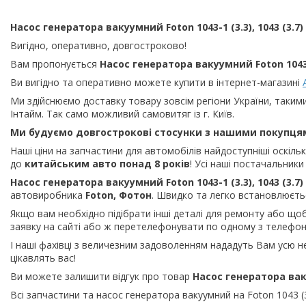
Насос генератора вакуумний Foton 1043-1 (3.3), 1043 (3.7)
Вигідно, оперативно, довгостроково!
Вам пропонується
Насос генератора вакуумний Foton 1043-1
Ви вигідно та оперативно можете купити в інтернет-магазині
Ми здійснюємо доставку товару зовсім регіони України, таким
Інтайм. Так само можливий самовитяг із г. Київ.
Ми будуємо довгострокові стосунки з нашими покупця
Наші ціни на запчастини для автомобілів найдоступніші оскіл
до
китайським
авто понад 8 років
! Усі наші постачальник
Насос генератора вакуумний Foton 1043-1 (3.3), 1043 (3.7)
автовиробника
Foton, Фотон
. Швидко та легко встановлюєтьс
Якщо вам необхідно підібрати інші деталі для ремонту або що
заявку на сайті або ж перетелефонувати по одному з телефоні
І наші фахівці з величезним задоволенням нададуть Вам усю н
цікавлять вас!
Ви можете залишити відгук про товар
Насос генератора ваку
Всі запчастини та насос генератора вакуумний на Foton 1043 (3.