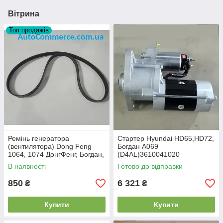
Вітрина
Топ продажів
Ремінь генератора
Стартер Hyundai HD65,HD72,
(вентилятора) Dong Feng
Богдан А069
1064, 1074 ДонгФенг, Богдан,
(D4AL)3610041020
DF47 (8PK1803)
В наявності
Готово до відправки
850
6 321
₴
₴
Купити
Купити