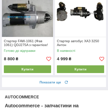
Стартер FAW-1061 (Фав
Стартер автобус ХАЗ 3250
1061) QDJ275A з гарантією!
Антон
Готово до відправки
В наявності
8 800
4 999
₴
₴
Купити
Купити
Показати ще
AUTOCOMMERCE
Autocommerce - запчастини на