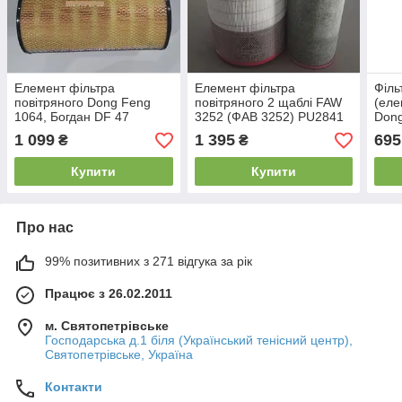
Елемент фільтра
Елемент фільтра
Філь
повітряного Dong Feng
повітряного 2 щаблі FAW
(еле
1064, Богдан DF 47
3252 (ФАВ 3252) PU2841
Dong
(Донгфенг 1064)
Богд
1 099
1 395
695
₴
₴
Купити
Купити
Про нас
99% позитивних з 271 відгука за рік
Працює з 26.02.2011
м. Святопетрівське
Господарська д.1 біля (Український тенісний центр),
Святопетрівське, Україна
Контакти