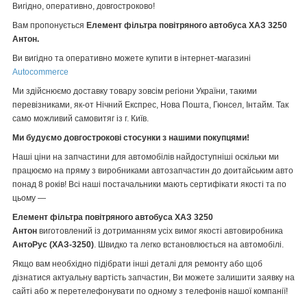
Вигідно, оперативно, довгостроково!
Вам пропонується
Елемент фільтра повітряного автобуса ХАЗ 3250
Антон.
Ви вигідно та оперативно можете купити в інтернет-магазині
Autocommerce
Ми здійснюємо доставку товару зовсім регіони України, такими
перевізниками, як-от Нічний Експрес, Нова Пошта, Гюнсел, Інтайм. Так
само можливий самовитяг із г. Київ.
Ми будуємо довгострокові стосунки з нашими покупцями!
Наші ціни на запчастини для автомобілів найдоступніші оскільки ми
працюємо на пряму з виробниками автозапчастин до доитайським авто
понад 8 років! Всі наші постачальники мають сертифікати якості та по
цьому —
Елемент фільтра повітряного автобуса ХАЗ 3250
Антон
виготовлений із дотриманням усіх вимог якості автовиробника
АнтоРус (ХАЗ-3250)
. Швидко та легко встановлюється на автомобілі.
Якщо вам необхідно підібрати інші деталі для ремонту або щоб
дізнатися актуальну вартість запчастин, Ви можете залишити заявку на
сайті або ж перетелефонувати по одному з телефонів нашої компанії!