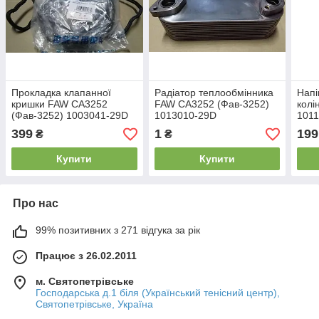
Прокладка клапанної
Радіатор теплообмінника
Напі
кришки FAW CA3252
FAW CA3252 (Фав-3252)
колі
(Фав-3252) 1003041-29D
1013010-29D
1011
399
1
199
₴
₴
Купити
Купити
Про нас
99% позитивних з 271 відгука за рік
Працює з 26.02.2011
м. Святопетрівське
Господарська д.1 біля (Український тенісний центр),
Святопетрівське, Україна