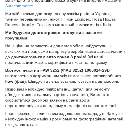
Ви вигідно та оперативно можете купити в інтернет-магазині
Autocommerce
Ми здійснюємо доставку товару зовсім регіони України,
такими перевізниками, як-от Нічний Експрес, Нова Пошта,
Гюнсел, Інтайм. Так само можливий самовитяг із г. Київ.
Ми будуємо довгострокові стосунки з нашими
покупцями!
Наші ціни на запчастини для автомобілів найдоступніші
оскільки ми працюємо на пряму з виробниками автозапчастин
до
доитайогоським
авто понад 8 років
! Всі наші
постачальники мають сертифікати якості та по цьому —
Вал колінчастий FAW 3252 (ФАВ 3252) 1005014-29D
виготовлена з дотриманням усіх вимог якості автовиробника
Faw (
фав)
. Швидко та легко встановлюється на автомобілі.
Якщо вам необхідно підібрати інші деталі для ремонту
або дізнатися актуальну вартість запчастин, Ви можете
скористатися формою заявки на сайті або ж
перетелефонувати по одному з телефонів нашої компанії!
І наші фахівці з величезним задоволенням нададуть Вам усю
необхідну інформацію з розмірами та фотографіями деталей,
які цікавлять вас!