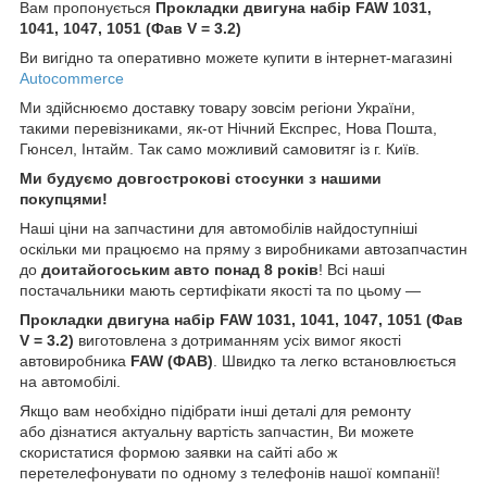
Вам пропонується
Прокладки двигуна набір FAW 1031,
1041, 1047, 1051 (Фав V = 3.2)
Ви вигідно та оперативно можете купити в інтернет-магазині
Autocommerce
Ми здійснюємо доставку товару зовсім регіони України,
такими перевізниками, як-от Нічний Експрес, Нова Пошта,
Гюнсел, Інтайм. Так само можливий самовитяг із г. Київ.
Ми будуємо довгострокові стосунки з нашими
покупцями!
Наші ціни на запчастини для автомобілів найдоступніші
оскільки ми працюємо на пряму з виробниками автозапчастин
до
доитайогоським
авто понад 8 років
! Всі наші
постачальники мають сертифікати якості та по цьому —
Прокладки двигуна набір FAW 1031, 1041, 1047, 1051 (Фав
V = 3.2)
виготовлена з дотриманням усіх вимог якості
автовиробника
FAW
(ФАВ
)
. Швидко та легко встановлюється
на автомобілі.
Якщо вам необхідно підібрати інші деталі для ремонту
або дізнатися актуальну вартість запчастин, Ви можете
скористатися формою заявки на сайті або ж
перетелефонувати по одному з телефонів нашої компанії!