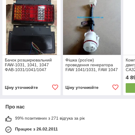
Бачок розширювальний
Фішка (роз'єм)
Комп
FAW-1031, 1041, 1047
проведення генератора
двиг
ФАВ-1031/1041/1047
FAW 1041/1031, FAW 1047
СА32
(1311012-Q3)
(Фав 1041 V = 3.2)
4 8
Ціну уточнюйте
Ціну уточнюйте
Про нас
99% позитивних з 271 відгука за рік
Працює з 26.02.2011