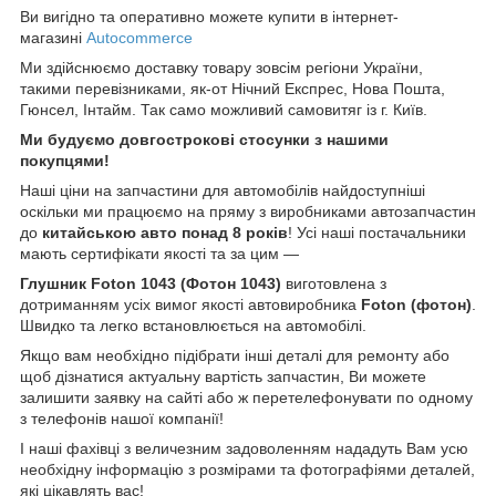
Ви вигідно та оперативно можете купити в інтернет-
магазині
Autocommerce
Ми здійснюємо доставку товару зовсім регіони України,
такими перевізниками, як-от Нічний Експрес, Нова Пошта,
Гюнсел, Інтайм. Так само можливий самовитяг із г. Київ.
Ми будуємо довгострокові стосунки з нашими
покупцями!
Наші ціни на запчастини для автомобілів найдоступніші
оскільки ми працюємо на пряму з виробниками автозапчастин
до
китайською
авто понад 8 років
! Усі наші постачальники
мають сертифікати якості та за цим —
Глушник Foton 1043 (Фотон 1043)
виготовлена з
дотриманням усіх вимог якості автовиробника
Foton (
фотон)
.
Швидко та легко встановлюється на автомобілі.
Якщо вам необхідно підібрати інші деталі для ремонту або
щоб дізнатися актуальну вартість запчастин, Ви можете
залишити заявку на сайті або ж перетелефонувати по одному
з телефонів нашої компанії!
І наші фахівці з величезним задоволенням нададуть Вам усю
необхідну інформацію з розмірами та фотографіями деталей,
які цікавлять вас!