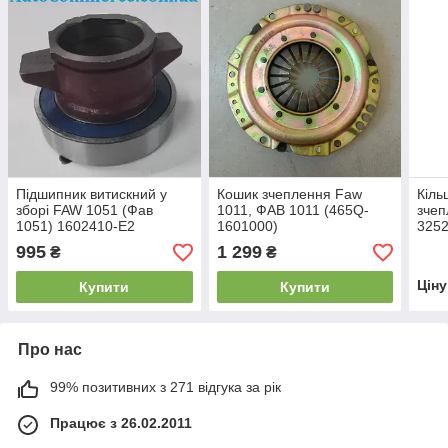
Підшипник витискний у
Кошик зчеплення Faw
Кіль
зборі FAW 1051 (Фав
1011, ФАВ 1011 (465Q-
зчеп
1051) 1602410-Е2
1601000)
3252
995
1 299
₴
₴
Цін
Купити
Купити
Про нас
99% позитивних з 271 відгука за рік
Працює з 26.02.2011