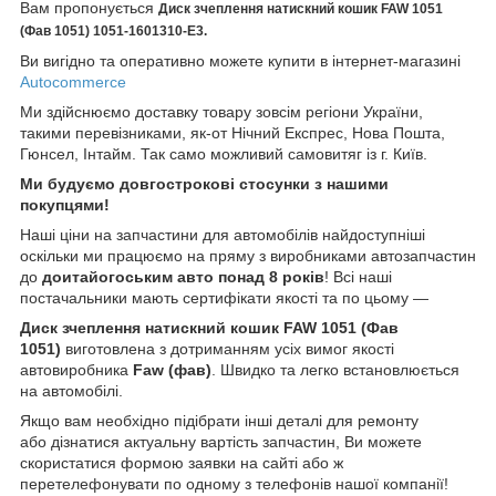
Вам пропонується
Диск зчеплення натискний кошик FAW 1051
(Фав 1051)
1051-1601310-Е3.
Ви вигідно та оперативно можете купити в інтернет-магазині
Autocommerce
Ми здійснюємо доставку товару зовсім регіони України,
такими перевізниками, як-от Нічний Експрес, Нова Пошта,
Гюнсел, Інтайм. Так само можливий самовитяг із г. Київ.
Ми будуємо довгострокові стосунки з нашими
покупцями!
Наші ціни на запчастини для автомобілів найдоступніші
оскільки ми працюємо на пряму з виробниками автозапчастин
до
доитайогоським
авто понад 8 років
! Всі наші
постачальники мають сертифікати якості та по цьому —
Диск зчеплення натискний кошик FAW 1051 (Фав
1051)
виготовлена з дотриманням усіх вимог якості
автовиробника
Faw (
фав)
. Швидко та легко встановлюється
на автомобілі.
Якщо вам необхідно підібрати інші деталі для ремонту
або дізнатися актуальну вартість запчастин, Ви можете
скористатися формою заявки на сайті або ж
перетелефонувати по одному з телефонів нашої компанії!