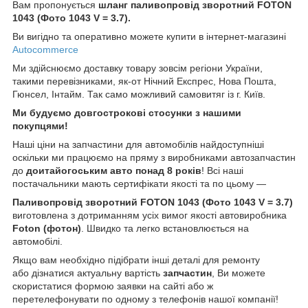
Вам пропонується
шланг паливопровід зворотний FOTON
1043 (Фото 1043 V = 3.7).
Ви вигідно та оперативно можете купити в інтернет-магазині
Autocommerce
Ми здійснюємо доставку товару зовсім регіони України,
такими перевізниками, як-от Нічний Експрес, Нова Пошта,
Гюнсел, Інтайм. Так само можливий самовитяг із г. Київ.
Ми будуємо довгострокові стосунки з нашими
покупцями!
Наші ціни на запчастини для автомобілів найдоступніші
оскільки ми працюємо на пряму з виробниками автозапчастин
до
доитайогоським
авто понад 8 років
! Всі наші
постачальники мають сертифікати якості та по цьому —
Паливопровід зворотний FOTON 1043 (Фото 1043 V = 3.7)
виготовлена з дотриманням усіх вимог якості автовиробника
Foton (
фотон)
. Швидко та легко встановлюється на
автомобілі.
Якщо вам необхідно підібрати інші деталі для ремонту
або дізнатися актуальну вартість
запчастин
, Ви можете
скористатися формою заявки на сайті або ж
перетелефонувати по одному з телефонів нашої компанії!