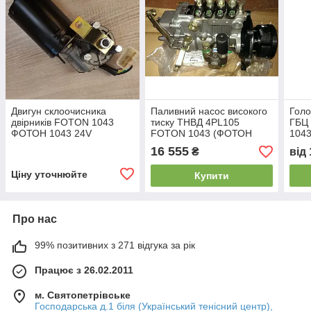
Двигун склоочисника
Паливний насос високого
Голо
двірників FOTON 1043
тиску ТНВД 4PL105
ГБЦ
ФОТОН 1043 24V
FOTON 1043 (ФОТОН
1043
1043 V = 3.7)
16 555
₴
від
Ціну уточнюйте
Купити
Про нас
99% позитивних з 271 відгука за рік
Працює з 26.02.2011
м. Святопетрівське
Господарська д.1 біля (Український тенісний центр),