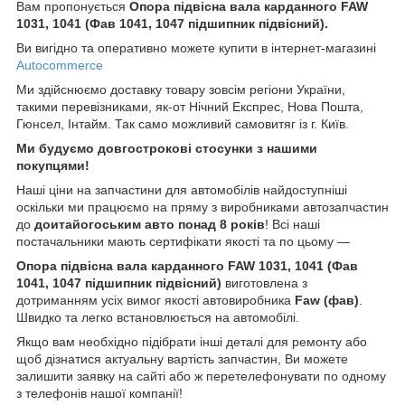
Вам пропонується
Опора підвісна вала карданного FAW
1031, 1041 (Фав 1041, 1047 підшипник підвісний).
Ви вигідно та оперативно можете купити в інтернет-магазині
Autocommerce
Ми здійснюємо доставку товару зовсім регіони України,
такими перевізниками, як-от Нічний Експрес, Нова Пошта,
Гюнсел, Інтайм. Так само можливий самовитяг із г. Київ.
Ми будуємо довгострокові стосунки з нашими
покупцями!
Наші ціни на запчастини для автомобілів найдоступніші
оскільки ми працюємо на пряму з виробниками автозапчастин
до
доитайогоським
авто понад 8 років
! Всі наші
постачальники мають сертифікати якості та по цьому —
Опора підвісна вала карданного FAW 1031, 1041 (Фав
1041, 1047 підшипник підвісний)
виготовлена з
дотриманням усіх вимог якості автовиробника
Faw (
фав)
.
Швидко та легко встановлюється на автомобілі.
Якщо вам необхідно підібрати інші деталі для ремонту або
щоб дізнатися актуальну вартість запчастин, Ви можете
залишити заявку на сайті або ж перетелефонувати по одному
з телефонів нашої компанії!