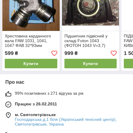
Хрестовина карданного
Підшипник підвісний у
ПІД
вала FAW 1031, 1041,
складі Foton 1043
FAW
1047 ФАВ 32*93мм
(ФОТОН 1043 V=3,7)
КИВ
3312
599
999
1 5
₴
₴
Купити
Купити
Про нас
99% позитивних з 271 відгука за рік
Працює з 26.02.2011
м. Святопетрівське
Господарська д.1 біля (Український тенісний центр),
Святопетрівське, Україна