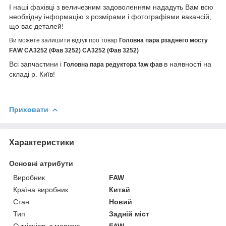
І наші фахівці з величезним задоволенням нададуть Вам всю
необхідну інформацію з розмірами і фотографіями вакансій,
що вас деталей!
Ви можете залишити відгук про товар
Головна пара рзаднего мосту
FАW CA3252 (Фав 3252) CA3252 (Фав 3252)
Всі запчастини і
в наявності на
Головна пара редуктора faw фав
складі р. Київ!
Приховати
Характеристики
Основні атрибути
Виробник
FAW
Країна виробник
Китай
Стан
Новий
Тип
Задній міст
Сумісність з маркою
FAW