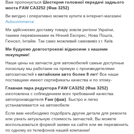
Вам пропонується
Шестерня головної передачі заднього
моста
FАW CA3252 (Фав 3252)
Ви вигідно і оперативно можете купити в інтернет-магазині
Autocommerce
Ми здійснюємо доставку товару зовсім регіони України,
такими перевізниками як Нічний Експрес, Нова Пошта,
Гюнсел, Інтайм. Так само можливий самовивіз з г. Київ.
Ми будуємо довгострокові відносини з нашими
покупцями!
Наши цены на запчасти для автомобилей самые доступные
поскольку мы работаем на прямую с производителями
автозапчастей к
китайским
авто более 8 лет
! Все наши
поставщики имеют сертификаты качества и по этому-
Главная пара редуктора FАW CA3252 (Фав 3252)
изготовлена с соблюдением всех требований качества
автопроизводителя
Faw (
фав)
. Быстро и легко
устанавливается на автомобиле.
Если вам необходимо подобрать другие детали для ремонта
или узнать актуальную стоимость запчастей, Вы можете
воспользоваться формой заявки на сайте или же перезвонить
по одному из телефонов нашей компании!