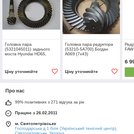
Головна пара
Головна пара редуктора
Реду
(5321045011) заднього
(53210-5А700) Богдан
FAW 
моста Hyundai HD65,
А069 (7х43)
HD72, Богдан А069 (6x38)
6 9
Ціну уточнюйте
Ціну уточнюйте
Про нас
99% позитивних з 271 відгука за рік
Працює з 26.02.2011
м. Святопетрівське
Господарська д.1 біля (Український тенісний центр),
Святопетрівське, Україна