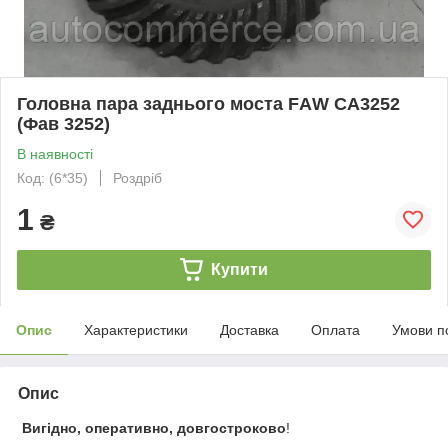
Головна пара заднього моста FАW CA3252
(Фав 3252)
В наявності
Код: (6*35)
Роздріб
1
₴
Купити
Опис
Характеристики
Доставка
Оплата
Умови п
Опис
Вигідно, оперативно, довгостроково
!