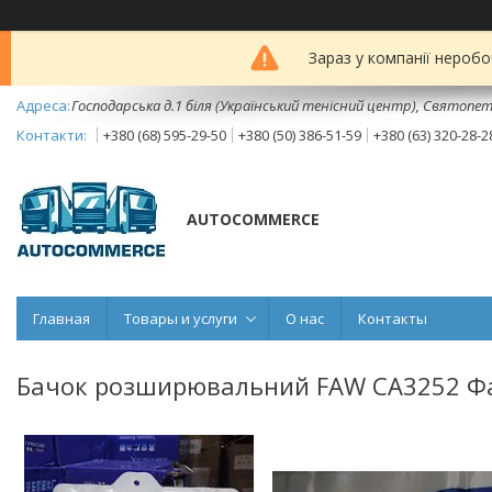
Зараз у компанії неробо
Господарська д.1 біля (Український тенісний центр), Святопет
+380 (68) 595-29-50
+380 (50) 386-51-59
+380 (63) 320-28-2
AUTOCOMMERCE
Главная
Товары и услуги
О нас
Контакты
Бачок розширювальний FAW СА3252 Фа