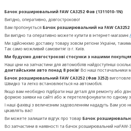
Бачок розширювальний FAW СА3252 Фав (1311010-1N)
Вигідно, оперативно, довгостроково!
Вам пропонується
Бачок розширювальний на FAW СА3252 (
Ви вигідно та оперативно можете купити в інтернет-магазині
Ми здійснюємо доставку товару зовсім регіони України, такими
Так само можливий самовитяг із г. Київ.
Ми будуємо довгострокові стосунки з нашими покупця
Наші ціни на запчастини для автомобілів найдоступніші оскіл
доитайським
авто понад 8 років
! Всі наші постачальники
Бачок розширювальний FAW СА3252 (Фав 3252)
виготовле
Швидко та легко встановлюється на автомобілі.
Якщо вам необхідно підібрати інші деталі для ремонту або ді
формою заявки на сайті або ж перетелефонувати по одному з 
І наші фахівці з величезним задоволенням нададуть Вам усю н
цікавлять вас!
Ви можете залишити відгук про товар
Бачок розширювальни
Всі запчастини в наявності та бачок розширювальний наFAW-325