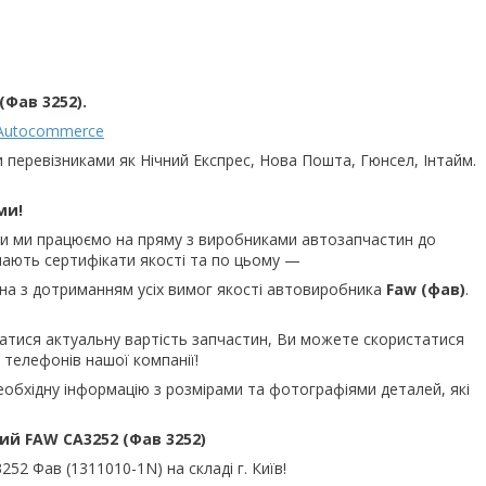
Фав 3252).
Autocommerce
 перевізниками як Нічний Експрес, Нова Пошта, Гюнсел, Інтайм.
ми!
ьки ми працюємо на пряму з виробниками автозапчастин до
 мають сертифікати якості та по цьому —
на з дотриманням усіх вимог якості автовиробника
Faw (
фав)
.
знатися актуальну вартість запчастин, Ви можете скористатися
телефонів нашої компанії!
еобхідну інформацію з розмірами та фотографіями деталей, які
й FAW СА3252 (Фав 3252)
2 Фав (1311010-1N) на складі г. Київ!