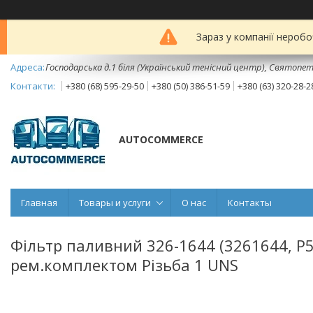
Зараз у компанії неробо
Господарська д.1 біля (Український тенісний центр), Святопет
+380 (68) 595-29-50
+380 (50) 386-51-59
+380 (63) 320-28-2
AUTOCOMMERCE
Главная
Товары и услуги
О нас
Контакты
Фільтр паливний 326-1644 (3261644, P5
рем.комплектом Різьба 1 UNS