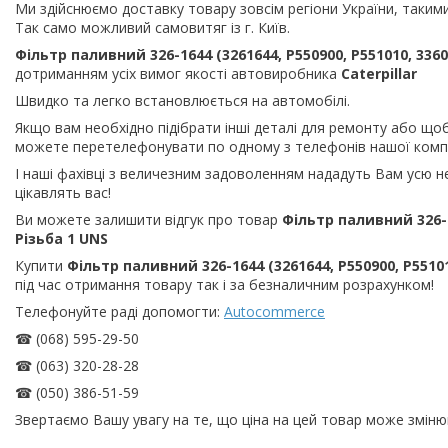
Ми здійснюємо доставку товару зовсім регіони України, такими
Так само можливий самовитяг із г. Київ.
Фільтр паливний 326-1644 (3261644, P550900, P551010, 33
дотриманням усіх вимог якості автовиробника
Caterpillar
Швидко та легко встановлюється на автомобілі.
Якщо вам необхідно підібрати інші деталі для ремонту або щоб
можете перетелефонувати по одному з телефонів нашої компа
І наші фахівці з величезним задоволенням нададуть Вам усю н
цікавлять вас!
Ви можете залишити відгук про товар
Фільтр паливний 326-1
Різьба 1 UNS
Купити
Фільтр паливний 326-1644 (3261644, P550900, P5510
під час отримання товару так і за безналичним розрахунком!
Телефонуйте раді допомогти:
Autocommerce
☎ (068) 595-29-50
☎ (063) 320-28-28
☎ (050) 386-51-59
Звертаємо Вашу увагу на те, що ціна на цей товар може зміню