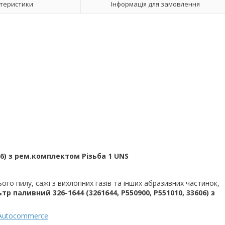
теристики
Інформація для замовлення
606) з рем.комплектом Різьба 1 UNS
го пилу, сажі з вихлопних газів та інших абразивних частинок,
ьтр паливний 326-1644 (3261644, P550900, P551010, 33606) з
Autocommerce