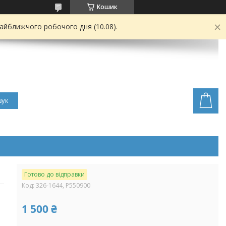
Кошик
найближчого робочого дня (10.08).
ук
Готово до відправки
Код:
326-1644, P550900
1 500 ₴