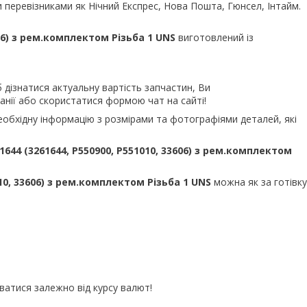
 перевізниками як Нічний Експрес, Нова Пошта, Гюнсел, Інтайм.
606) з рем.комплектом Різьба 1 UNS
виготовлений із
 дізнатися актуальну вартість запчастин, Ви
нії або скористатися формою чат на сайті!
еобхідну інформацію з розмірами та фотографіями деталей, які
644 (3261644, P550900, P551010, 33606) з рем.комплектом
10, 33606) з рем.комплектом Різьба 1 UNS
можна як за готівку
ватися залежно від курсу валют!