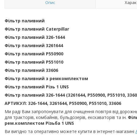
Опис
Харак
Фільтр паливний
Фільтр паливний Caterpillar
Фільтр паливний 326-1644
Фільтр паливний 3261644
Фільтр паливний P550900
Фільтр паливний P551010
Фільтр паливний 33606
Фільтр паливний з ремкомплектом
Фільтр паливний Різь 1 UNS
Фільтр паливний 326-1644 (3261644, P550900, P551010, 33
АРТИКУЛ:
326-1644, 3261644, P550900, P551010, 33606
Ми раді Вам запропонувати для очищення повітря від дорожньо
для тракторів, комбайнів, бульдозерів, екскаваторів та ін.
Філ
рем.комплектом Різьба 1 UNS
Ви вигідно та оперативно можете купити в інтернет-магазині