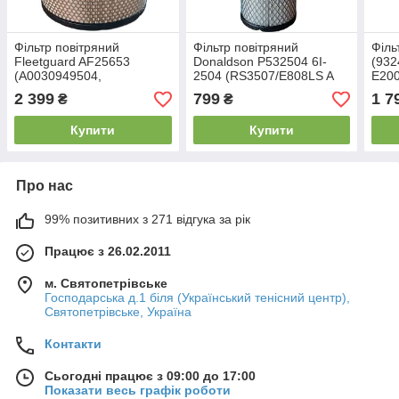
Фільтр повітряний
Фільтр повітряний
Філь
Fleetguard AF25653
Donaldson P532504 6I-
(932
(A0030949504,
2504 (RS3507/E808LS A
E200
A0030949604, LX3480KIT,
560/1 CF 15 136/CR
RS3
2 399
799
1 7
₴
₴
E361L, P781465, C 29 010
0005/46595)
KIT) кришка
Купити
Купити
Про нас
99% позитивних з 271 відгука за рік
Працює з 26.02.2011
м. Святопетрівське
Господарська д.1 біля (Український тенісний центр),
Святопетрівське, Україна
Контакти
Сьогодні працює з 09:00 до 17:00
Показати весь графік роботи