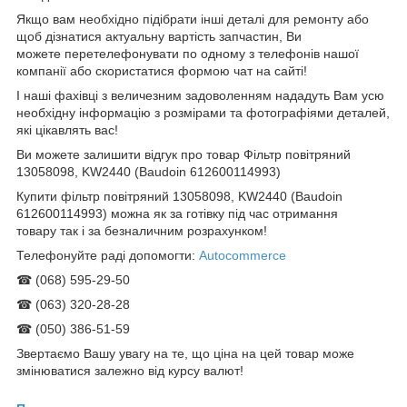
Якщо вам необхідно підібрати інші деталі для ремонту або
щоб дізнатися актуальну вартість запчастин, Ви
можете перетелефонувати по одному з телефонів нашої
компанії або скористатися формою чат на сайті!
І наші фахівці з величезним задоволенням нададуть Вам усю
необхідну інформацію з розмірами та фотографіями деталей,
які цікавлять вас!
Ви можете залишити відгук про товар Фільтр повітряний
13058098, KW2440 (Baudoin 612600114993)
Купити фільтр повітряний 13058098, KW2440 (Baudoin
612600114993) можна як за готівку під час отримання
товару так і за безналичним розрахунком!
Телефонуйте раді допомогти:
Autocommerce
☎ (068) 595-29-50
☎ (063) 320-28-28
☎ (050) 386-51-59
Звертаємо Вашу увагу на те, що ціна на цей товар може
змінюватися залежно від курсу валют!