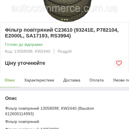
Фільтр повітряний C23610 (93241E, P782104,
E2000L, SA17193, RS3994)
Готово до відправки
Код: 13058098, KW2440
Роздріб
Ціну уточнюйте
Опис
Характеристики
Доставка
Оплата
Умови п
Опис
Фільтр повітряний 13058098, KW2440 (Baudoin
612600114993)
Фільтр повітряний