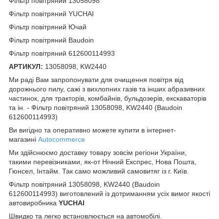
Фільтр повітряний 13058098
Фільтр повітряний YUCHAI
Фільтр повітряний Ючай
Фільтр повітряний Baudoin
Фільтр повітряний 612600114993
АРТИКУЛ:
13058098, KW2440
Ми раді Вам запропонувати для очищення повітря від
дорожнього пилу, сажі з вихлопних газів та інших абразивних
частинок, для тракторів, комбайнів, бульдозерів, екскаваторів
та ін. - Фільтр повітряний 13058098, KW2440 (Baudoin
612600114993)
Ви вигідно та оперативно можете купити в інтернет-
магазині
Autocommerce
Ми здійснюємо доставку товару зовсім регіони України,
такими перевізниками, як-от Нічний Експрес, Нова Пошта,
Гюнсел, Інтайм. Так само можливий самовитяг із г. Київ.
Фільтр повітряний 13058098, KW2440 (Baudoin
612600114993) виготовлений із дотриманням усіх вимог якості
автовиробника
YUCHAI
Швидко та легко встановлюється на автомобілі.