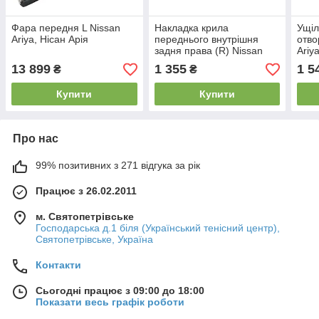
Фара передня L Nissan
Накладка крила
Ущіл
Ariya, Нісан Арія
переднього внутрішня
отво
задня права (R) Nissan
Ariy
Ariya, Нісан Арія
13 899
1 355
1 5
₴
₴
Купити
Купити
Про нас
99% позитивних з 271 відгука за рік
Працює з 26.02.2011
м. Святопетрівське
Господарська д.1 біля (Український тенісний центр),
Святопетрівське, Україна
Контакти
Сьогодні працює з 09:00 до 18:00
Показати весь графік роботи