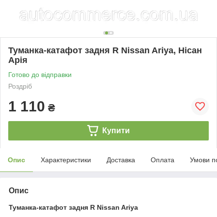
Туманка-катафот задня R Nissan Ariya, Нісан
Арія
Готово до відправки
Роздріб
1 110
₴
Купити
Опис
Характеристики
Доставка
Оплата
Умови п
Опис
Туманка-катафот задня R Nissan Ariya