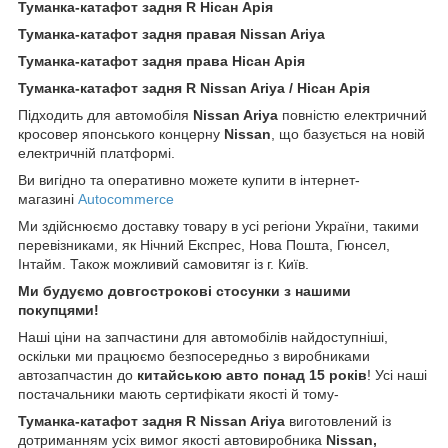
Туманка-катафот задня R Нісан Арія
Туманка-катафот задня правая Nissan Ariya
Туманка-катафот задня права Нісан Арія
Туманка-катафот задня R Nissan Ariya / Нісан Арія
Підходить для автомобіля
Nissan Ariya
повністю електричний
кросовер японського концерну
Nissan
, що базується на новій
електричній платформі.
Ви вигідно та оперативно можете купити в інтернет-
магазині
Autocommerce
Ми здійснюємо доставку товару в усі регіони України, такими
перевізниками, як Нічний Експрес, Нова Пошта, Гюнсел,
Інтайм. Також можливий самовитяг із г. Київ.
Ми будуємо довгострокові стосунки з нашими
покупцями!
Наші ціни на запчастини для автомобілів найдоступніші,
оскільки ми працюємо безпосередньо з виробниками
автозапчастин до
китайською
авто понад 15 років
! Усі наші
постачальники мають сертифікати якості й тому-
Туманка-катафот задня R Nissan Ariya
виготовлений із
дотриманням усіх вимог якості автовиробника
Nissan,