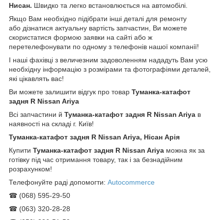
Нисан
.
Швидко та легко встановлюється на автомобілі.
Якщо Вам необхідно підібрати інші деталі для ремонту
або дізнатися актуальну вартість запчастин, Ви можете
скористатися формою заявки на сайті або ж
перетелефонувати по одному з телефонів нашої компанії!
І наші фахівці з величезним задоволенням нададуть Вам усю
необхідну інформацію з розмірами та фотографіями деталей,
які цікавлять вас!
Ви можете залишити відгук про товар
Туманка-катафот
задня R Nissan Ariya
Всі запчастини й
Туманка-катафот задня R Nissan Ariya
в
наявності на складі г. Київ!
Туманка-катафот задня R Nissan Ariya, Нісан Арія
Купити
Туманка-катафот задня R Nissan Ariya
можна як за
готівку під час отримання товару, так і за безнадійним
розрахунком!
Телефонуйте раді допомогти:
Autocommerce
☎ (068) 595-29-50
☎ (063) 320-28-28