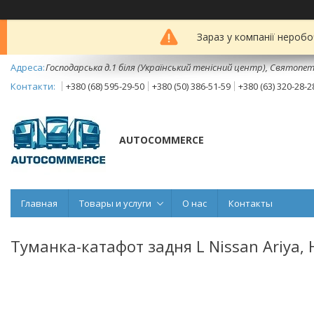
Зараз у компанії неробо
Господарська д.1 біля (Український тенісний центр), Святопет
+380 (68) 595-29-50
+380 (50) 386-51-59
+380 (63) 320-28-2
AUTOCOMMERCE
Главная
Товары и услуги
О нас
Контакты
Туманка-катафот задня L Nissan Ariya, 