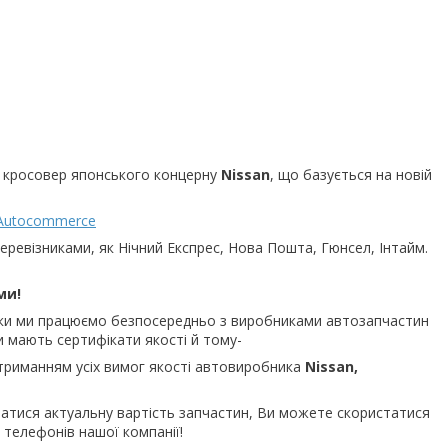
 кросовер японського концерну
Nissan
, що базується на новій
Autocommerce
перевізниками, як Нічний Експрес, Нова Пошта, Гюнсел, Інтайм.
ми!
ільки ми працюємо безпосередньо з виробниками автозапчастин
ки мають сертифікати якості й тому-
триманням усіх вимог якості автовиробника
Nissan,
знатися актуальну вартість запчастин, Ви можете скористатися
телефонів нашої компанії!