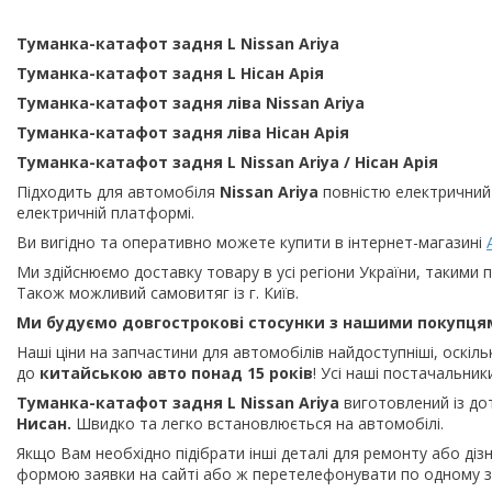
Туманка-катафот задня L Nissan Ariya
Туманка-катафот задня L Нісан Арія
Туманка-катафот задня ліва Nissan Ariya
Туманка-катафот задня ліва Нісан Арія
Туманка-катафот задня L Nissan Ariya / Нісан Арія
Підходить для автомобіля
Nissan Ariya
повністю електричний
електричній платформі.
Ви вигідно та оперативно можете купити в інтернет-магазині
Ми здійснюємо доставку товару в усі регіони України, такими 
Також можливий самовитяг із г. Київ.
Ми будуємо довгострокові стосунки з нашими покупця
Наші ціни на запчастини для автомобілів найдоступніші, оск
до
китайською
авто понад 15 років
! Усі наші постачальни
Туманка-катафот задня L Nissan Ariya
виготовлений із до
Нисан
.
Швидко та легко встановлюється на автомобілі.
Якщо Вам необхідно підібрати інші деталі для ремонту або ді
формою заявки на сайті або ж перетелефонувати по одному з 