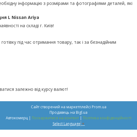
еобхідну інформацію з розмірами та фотографіями деталей, які
я L Nissan Ariya
аявності на складі г. Київ!
 готівку під час отримання товару, так і за безнадійним
ватися залежно від курсу валют!
Сайт створений на маркетплейсі
Prom.ua
Продавець на Bigl.ua
Автокомерц |
Поскаржитися на контент
|
Політика конфіденційності
Select Language
▼