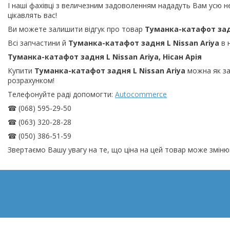
І наші фахівці з величезним задоволенням нададуть Вам усю н
цікавлять вас!
Ви можете залишити відгук про товар
Туманка-катафот задн
Всі запчастини й
Туманка-катафот задня L Nissan Ariya
в н
Туманка-катафот задня L Nissan Ariya, Нісан Арія
Купити
Туманка-катафот задня L Nissan Ariya
можна як за
розрахунком!
Телефонуйте раді допомогти:
Autocommerce
☎ (068) 595-29-50
☎ (063) 320-28-28
☎ (050) 386-51-59
Звертаємо Вашу увагу на те, що ціна на цей товар може зміню