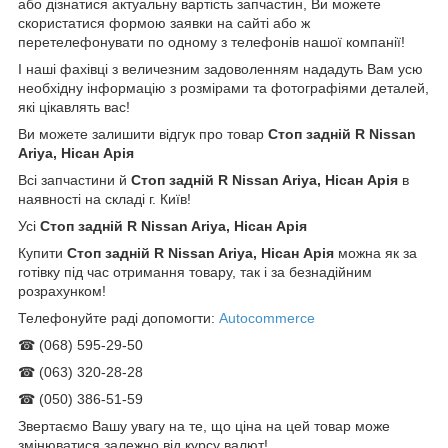
або дізнатися актуальну вартість запчастин, Ви можете
скористатися формою заявки на сайті або ж
перетелефонувати по одному з телефонів нашої компанії!
І наші фахівці з величезним задоволенням нададуть Вам усю
необхідну інформацію з розмірами та фотографіями деталей,
які цікавлять вас!
Ви можете залишити відгук про товар
Стоп задній R Nissan
Ariya, Нісан Арія
Всі запчастини й
Стоп задній R Nissan Ariya, Нісан Арія
в
наявності на складі г. Київ!
Усі
Стоп задній R Nissan Ariya, Нісан Арія
Купити
Стоп задній R Nissan Ariya, Нісан Арія
можна як за
готівку під час отримання товару, так і за безнадійним
розрахунком!
Телефонуйте раді допомогти:
Autocommerce
☎ (068) 595-29-50
☎ (063) 320-28-28
☎ (050) 386-51-59
Звертаємо Вашу увагу на те, що ціна на цей товар може
змінюватися залежно від курсу валют!