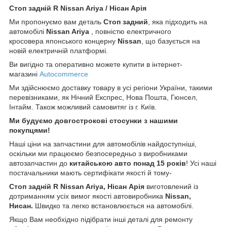
Стоп задній R Nissan Ariya / Нісан Арія
Ми пропонуємо вам деталь
Стоп задний
, яка підходить на
автомобілі
Nissan Ariya
, повністю електричного
кросовера японського концерну
Nissan
, що базується на
новій електричній платформі.
Ви вигідно та оперативно можете купити в інтернет-
магазині
Autocommerce
Ми здійснюємо доставку товару в усі регіони України, такими
перевізниками, як Нічний Експрес, Нова Пошта, Гюнсел,
Інтайм. Також можливий самовитяг із г. Київ.
Ми будуємо довгострокові стосунки з нашими
покупцями!
Наші ціни на запчастини для автомобілів найдоступніші,
оскільки ми працюємо безпосередньо з виробниками
автозапчастин до
китайською
авто понад 15 років
! Усі наші
постачальники мають сертифікати якості й тому-
Стоп задній R Nissan Ariya, Нісан Арія
виготовлений із
дотриманням усіх вимог якості автовиробника
Nissan,
Нисан
.
Швидко та легко встановлюється на автомобілі.
Якщо Вам необхідно підібрати інші деталі для ремонту