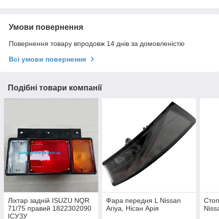
Умови повернення
Повернення товару впродовж 14 днів за домовленістю
Всі умови повернення
Подібні товари компанії
Ліхтар задній ISUZU NQR
Фара передня L Nissan
Стоп
71/75 правий 1822302090
Ariya, Нісан Арія
Niss
ІСУЗУ