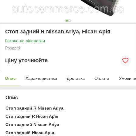
Стоп задний R Nissan Ariya, Нісан Арія
Готово до відправки
Роздріб
Ціну уточнюйте
Опис
Характеристики
Доставка
Оплата
Умови п
Опис
Стоп задний R Nissan Ariya
Стоп задній R Нісан Арія
Стоп задний Nissan Ariya
Стоп задній Нісан Арія