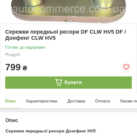
Сережки передньої ресори DF CLW HV5 DF /
Донфенг CLW HV5
Готово до відправки
Роздріб
799
₴
Купити
Опис
Характеристики
Доставка
Оплата
Умови п
Опис
Сережки передньої ресори Донгфенг HV5