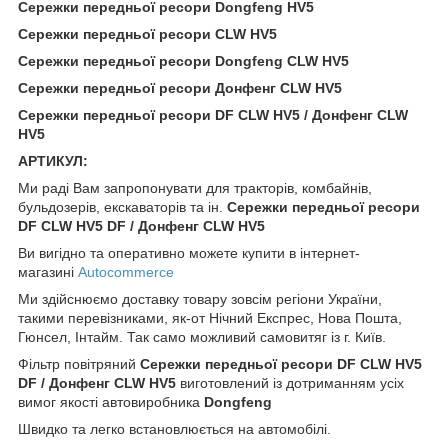
Сережки передньої ресори Dongfeng HV5
Сережки передньої ресори CLW HV5
Сережки передньої ресори Dongfeng CLW HV5
Сережки передньої ресори Донфенг CLW HV5
Сережки передньої ресори DF CLW HV5 / Донфенг CLW
HV5
АРТИКУЛ:
Ми раді Вам запропонувати для тракторів, комбайнів,
бульдозерів, екскаваторів та ін.
Сережки передньої ресори
DF CLW HV5 DF / Донфенг CLW HV5
Ви вигідно та оперативно можете купити в інтернет-
магазині
Autocommerce
Ми здійснюємо доставку товару зовсім регіони України,
такими перевізниками, як-от Нічний Експрес, Нова Пошта,
Гюнсел, Інтайм. Так само можливий самовитяг із г. Київ.
Фільтр повітряний
Сережки передньої ресори DF CLW HV5
DF / Донфенг CLW HV5
виготовлений із дотриманням усіх
вимог якості автовиробника
Dongfeng
Швидко та легко встановлюється на автомобілі.