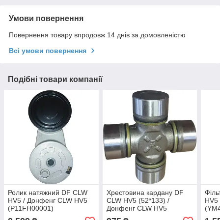
Умови повернення
Повернення товару впродовж 14 днів за домовленістю
Всі умови повернення
Подібні товари компанії
Ролик натяжний DF CLW
Хрестовина кардану DF
Філь
HV5 / Донфенг CLW HV5
CLW HV5 (52*133) /
HV5
(Р11FH00001)
Донфенг CLW HV5
(YM4