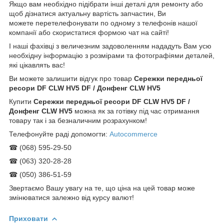
Якщо вам необхідно підібрати інші деталі для ремонту або
щоб дізнатися актуальну вартість запчастин, Ви
можете перетелефонувати по одному з телефонів нашої
компанії або скористатися формою чат на сайті!
І наші фахівці з величезним задоволенням нададуть Вам усю
необхідну інформацію з розмірами та фотографіями деталей,
які цікавлять вас!
Ви можете залишити відгук про товар
Сережки передньої
ресори DF CLW HV5 DF / Донфенг CLW HV5
Купити
Сережки передньої ресори DF CLW HV5 DF /
Донфенг CLW HV5
можна як за готівку під час отримання
товару так і за безналичним розрахунком!
Телефонуйте раді допомогти:
Autocommerce
☎ (068) 595-29-50
☎ (063) 320-28-28
☎ (050) 386-51-59
Звертаємо Вашу увагу на те, що ціна на цей товар може
змінюватися залежно від курсу валют!
Приховати