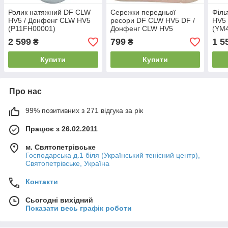
Ролик натяжний DF CLW
Сережки передньої
Філь
HV5 / Донфенг CLW HV5
ресори DF CLW HV5 DF /
HV5
(Р11FH00001)
Донфенг CLW HV5
(YM4
2 599
799
1 5
₴
₴
Купити
Купити
Про нас
99% позитивних з 271 відгука за рік
Працює з 26.02.2011
м. Святопетрівське
Господарська д.1 біля (Український тенісний центр),
Святопетрівське, Україна
Контакти
Сьогодні вихідний
Показати весь графік роботи