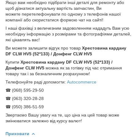
Якщо вам необхідно підібрати інші деталі для ремонту або
щоб дізнатися актуальну вартість запчастин, Ви
можете перетелефонувати по одному з телефонів нашої
компанії або скористатися формою чат на сайті!
І наші фахівці з величезним задоволенням нададуть Вам усю
необхідну інформацію з розмірами та фотографіями деталей,
які цікавлять вас!
Ви можете залишити відгук про товар
Хрестовина кардану
DF CLW HV5 (52*133) / Донфенг CLW HV5
Купити
Хрестовина кардану DF CLW HV5 (52*133) /
Донфенг CLW HV5
можна як за готівку під час отримання
товару так і за безналичним розрахунком!
Телефонуйте раді допомогти:
Autocommerce
☎ (068) 595-29-50
☎ (063) 320-28-28
☎ (050) 386-51-59
Звертаємо Вашу увагу на те, що ціна на цей товар може
змінюватися залежно від курсу валют!
Приховати