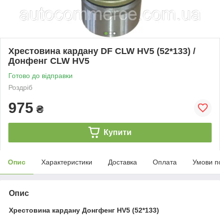
Хрестовина кардану DF CLW HV5 (52*133) /
Донфенг CLW HV5
Готово до відправки
Роздріб
975
₴
Купити
Опис
Характеристики
Доставка
Оплата
Умови п
Опис
Хрестовина кардану Донгфенг HV5 (52*133)