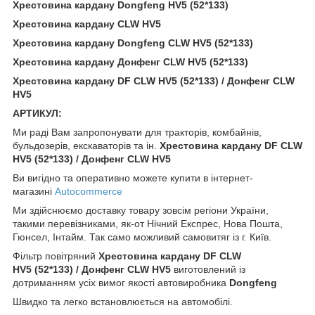
Хрестовина кардану Dongfeng HV5 (52*133)
Хрестовина кардану CLW HV5
Хрестовина кардану Dongfeng CLW HV5 (52*133)
Хрестовина кардану Донфенг CLW HV5 (52*133)
Хрестовина кардану DF CLW HV5 (52*133) / Донфенг CLW
HV5
АРТИКУЛ:
Ми раді Вам запропонувати для тракторів, комбайнів,
бульдозерів, екскаваторів та ін.
Хрестовина кардану DF CLW
HV5 (52*133) / Донфенг CLW HV5
Ви вигідно та оперативно можете купити в інтернет-
магазині
Autocommerce
Ми здійснюємо доставку товару зовсім регіони України,
такими перевізниками, як-от Нічний Експрес, Нова Пошта,
Гюнсел, Інтайм. Так само можливий самовитяг із г. Київ.
Фільтр повітряний
Хрестовина кардану DF CLW
HV5 (52*133) / Донфенг CLW HV5
виготовлений із
дотриманням усіх вимог якості автовиробника
Dongfeng
Швидко та легко встановлюється на автомобілі.