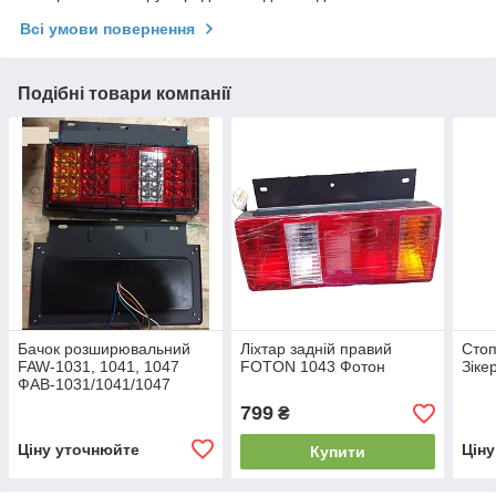
Всі умови повернення
Подібні товари компанії
Бачок розширювальний
Ліхтар задній правий
Стоп
FAW-1031, 1041, 1047
FOTON 1043 Фотон
Зіке
ФАВ-1031/1041/1047
(1311012-Q3)
799
₴
Ціну уточнюйте
Цін
Купити