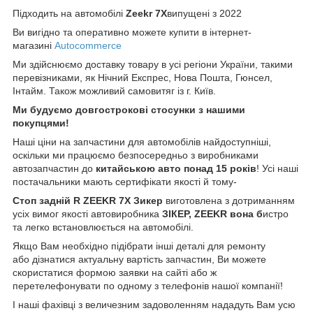
Підходить на автомобілі
Zeekr 7X
випущені з 2022
Ви вигідно та оперативно можете купити в інтернет-
магазині
Autocommerce
Ми здійснюємо доставку товару в усі регіони України, такими
перевізниками, як Нічний Експрес, Нова Пошта, Гюнсел,
Інтайм. Також можливий самовитяг із г. Київ.
Ми будуємо довгострокові стосунки з нашими
покупцями!
Наші ціни на запчастини для автомобілів найдоступніші,
оскільки ми працюємо безпосередньо з виробниками
автозапчастин до
китайською
авто понад 15 років
! Усі наші
постачальники мають сертифікати якості й тому-
Стоп задній R ZEEKR 7Х Зикер
виготовлена з дотриманням
усіх вимог якості автовиробника
ЗІКЕР, ZEEKR
вона б
истро
та легко встановлюється на автомобілі.
Якщо Вам необхідно підібрати інші деталі для ремонту
або дізнатися актуальну вартість запчастин, Ви можете
скористатися формою заявки на сайті або ж
перетелефонувати по одному з телефонів нашої компанії!
І наші фахівці з величезним задоволенням нададуть Вам усю