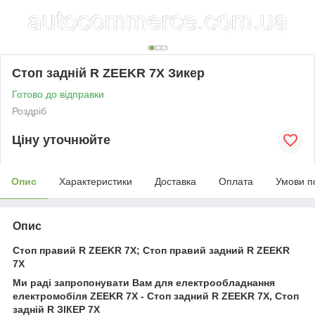
Стоп задній R ZEEKR 7Х Зикер
Готово до відправки
Роздріб
Ціну уточнюйте
Опис
Характеристики
Доставка
Оплата
Умови п
Опис
Стоп правий R ZEEKR 7X; Стоп правий задний R​​​​​​ ZEEKR
7X
Ми раді запропонувати Вам для електрообладнання
електромобіля ZEEKR 7X - Стоп задний R ZEEKR 7Х, Стоп
задній R ЗІКЕР 7Х