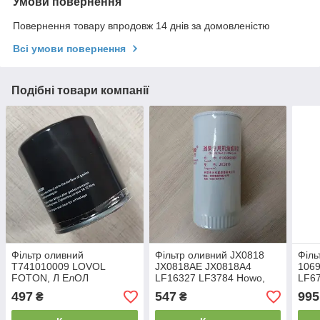
Умови повернення
Повернення товару впродовж 14 днів за домовленістю
Всі умови повернення
Подібні товари компанії
Фільтр оливний
Фільтр оливний JX0818
Філ
T741010009 LOVOL
JX0818AE JX0818A4
1069
FOTON, Л ЕлОЛ
LF16327 LF3784 Howo,
LF6
Хово,Foton,Фотон
497
547
995
₴
₴
(61000070005)