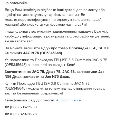
на автомобілі.
Якщо Вам необхідно підібрати інші деталі для ремонту або
щоб дізнатися актуальну вартість запчастин, Ви
можете перетелефонувати по одному з телефонів нашої
компанії або скористатися формою чат на сайті!
І наші фахівці з величезним задоволенням нададуть Вам усю
необхідну інформацію з розмірами та фотографіями деталей,
які цікавлять вас!
Ви можете залишити відгук про товар
Прокладка ГБЦ ISF 3.8
Cumminis JAC N 75 (OE5345648)
Усі запчастини та Прокладка ГБЦ ISF 3.8 Cumminis JAC N 75
(OE5345648) в наявності на складі г. Київ!
Запчастини на JAC 75, Джак 75, JAC 56, запчастини Jac
N56 Джак, запчастини Jac N75 Джак.
Купити Прокладка ГБЦ ISF 3.8 Cumminis JAC N 75
(OE5345648) можна як за готівку під час отримання товару,
так і за безналичним розрахунком!
Телефонуйте раді допомогти:
Autocommerce
☎ (068) 595-29-50
☎ (063) 320-28-28