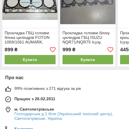
Прокладка ГБЦ головки
Прокладка головки блоку
Прок
блока циліндрів FOTON
циліндрів ГБЦ ISUZU
кри
1069/1061 AUMARK,
NQR71/NQR75 Ісузу,
Ісуз
ФОТОН 1069/1061,
Богдан А091/А092
відв
899
999
445
₴
₴
Cummins ISF3.8 (4943051)
Купити
Купити
Про нас
99% позитивних з 271 відгука за рік
Працює з 26.02.2011
м. Святопетрівське
Господарська д.1 біля (Український тенісний центр),
Святопетрівське, Україна
Контакти