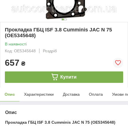
Прокладка ГБЦ ISF 3.8 Cumminis JAC N 75
(OE5345648)
В наявності
Код: OE5345648
Роздріб
657
₴
Купити
Опис
Характеристики
Доставка
Оплата
Умови п
Опис
Прокладка ГБЦ ISF 3.8 Cumminis JAC N 75 (OE5345648)