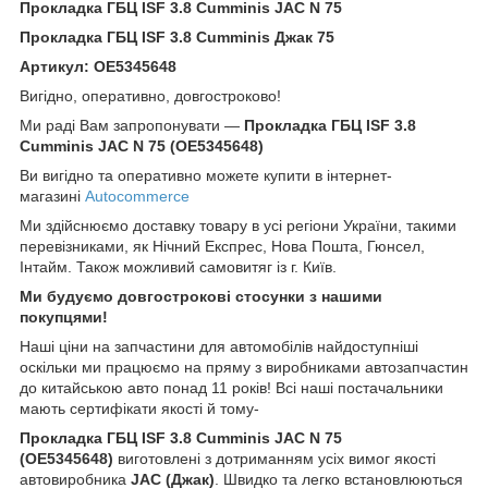
Прокладка ГБЦ ISF 3.8 Cumminis JAC N 75
Прокладка ГБЦ ISF 3.8 Cumminis Джак 75
Артикул: OE5345648
Вигідно, оперативно, довгостроково!
Ми раді Вам запропонувати —
Прокладка ГБЦ ISF 3.8
Cumminis JAC N 75 (OE5345648)
Ви вигідно та оперативно можете купити в інтернет-
магазині
Autocommerce
Ми здійснюємо доставку товару в усі регіони України, такими
перевізниками, як Нічний Експрес, Нова Пошта, Гюнсел,
Інтайм. Також можливий самовитяг із г. Київ.
Ми будуємо довгострокові стосунки з нашими
покупцями!
Наші ціни на запчастини для автомобілів найдоступніші
оскільки ми працюємо на пряму з виробниками автозапчастин
до китайською авто понад 11 років! Всі наші постачальники
мають сертифікати якості й тому-
Прокладка ГБЦ ISF 3.8 Cumminis JAC N 75
(OE5345648)
виготовлені з дотриманням усіх вимог якості
автовиробника
JAC (Джак
)
. Швидко та легко встановлюються