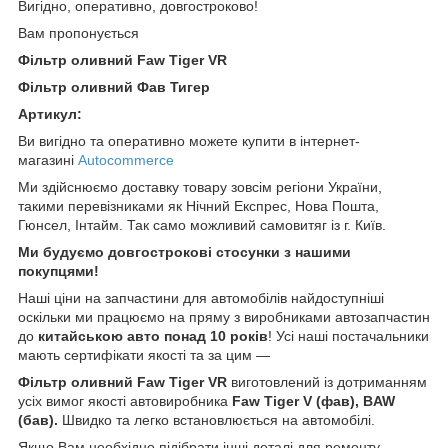
Вигідно, оперативно, довгостроково!
Вам пропонується
Фільтр оливний Faw Tiger VR
Фільтр оливний Фав Тигер
Артикул:
Ви вигідно та оперативно можете купити в інтернет-
магазині
Autocommerce
Ми здійснюємо доставку товару зовсім регіони України,
такими перевізниками як Нічний Експрес, Нова Пошта,
Гюнсел, Інтайм. Так само можливий самовитяг із г. Київ.
Ми будуємо довгострокові стосунки з нашими
покупцями!
Наші ціни на запчастини для автомобілів найдоступніші
оскільки ми працюємо на пряму з виробниками автозапчастин
до
китайською
авто понад 10 років
! Усі наші постачальники
мають сертифікати якості та за цим —
Фільтр оливний Faw Tiger VR
виготовлений із дотриманням
усіх вимог якості автовиробника
Faw Tiger V (фав), BAW
(бав)
.
Швидко та легко встановлюється на автомобілі.
Якщо Вам необхідно підібрати інші деталі для ремонту