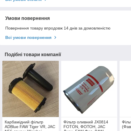
Умови повернення
Повернення товару впродовж 14 днів за домовленістю
Всі умови повернення
Подібні товари компанії
Карбамідний фільтр
Фільтр оливний JX0814
Філь
ADBlue FAW Tiger VR, JAC
FOTON, ФОТОН, JAC
(Фав