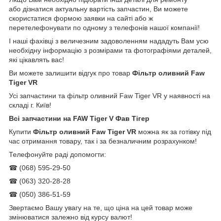
або дізнатися актуальну вартість запчастин, Ви можете
скористатися формою заявки на сайті або ж
перетелефонувати по одному з телефонів нашої компанії!
І наші фахівці з величезним задоволенням нададуть Вам усю
необхідну інформацію з розмірами та фотографіями деталей,
які цікавлять вас!
Ви можете залишити відгук про товар
Фільтр оливний Faw
Tiger VR
Усі запчастини та фільтр оливний Faw Tiger VR у наявності на
складі г. Київ!
Всі запчастини на
FAW Tiger V Фав Тігер
Купити
Фільтр оливний Faw Tiger VR
можна як за готівку під
час отримання товару, так і за безналичним розрахунком!
Телефонуйте раді допомогти:
☎ (068) 595-29-50
☎ (063) 320-28-28
☎ (050) 386-51-59
Звертаємо Вашу увагу на те, що ціна на цей товар може
змінюватися залежно від курсу валют!