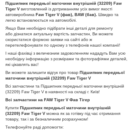
Підшипник передньої маточини внутрішній (32209) Faw
Tiger V
виготовлений із дотриманням усіх вимог якості
автовиробника
Faw Tiger V (фав), BAW (бав)
.
Швидко та
легко встановлюється на автомобілі.
Якщо Вам необхідно підібрати інші деталі для ремонту
або дізнатися актуальну вартість запчастин, Ви можете
скористатися формою заявки на сайті або ж
перетелефонувати по одному з телефонів нашої компанії!
І наші фахівці з величезним задоволенням нададуть Вам усю
необхідну інформацію з розмірами та фотографіями деталей,
які цікавлять вас!
Ви можете залишити відгук про товар
Підшипник передньої
маточини внутрішній (32209) Faw Tiger V
Всі запчастини та Підшипник передньої маточини внутрішній
(32209) Faw Tiger V в наявності на складі г. Київ!
Всі запчастини на
FAW Tiger V Фав Тігер
Купити
Підшипник передньої маточини внутрішній
(32209) Faw Tiger V
можна як за готівку під час отримання
товару, так і за безналичним розрахунком!
Телефонуйте раді допомогти: