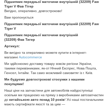
Підшипник передньої маточини внутрішній (32209) Faw
Tiger V Фав Тігер
Вигідно, оперативно, довгостроково!
Вам пропонується
Підшипник передньої маточини внутрішній (32209) Faw
Tiger V
Підшипник передньої маточини внутрішній
(32209) Фав Тигер
Артикул:
Ви вигідно та оперативно можете купити в інтернет-
магазині
Autocommerce
Ми здійснюємо доставку товару зовсім регіони України,
такими перевізниками, як-от Нічний Експрес, Нова Пошта,
Гюнсел, Інтайм. Так само можливий самовитяг із г. Київ.
Ми будуємо довгострокові стосунки з нашими
покупцями!
Наші ціни на запчастини для автомобілів найдоступніші
оскільки ми працюємо на пряму з виробниками автозапчастин
до
китайською
авто понад 10 років
! Усі наші постачальники
мають сертифікати якості та за цим —