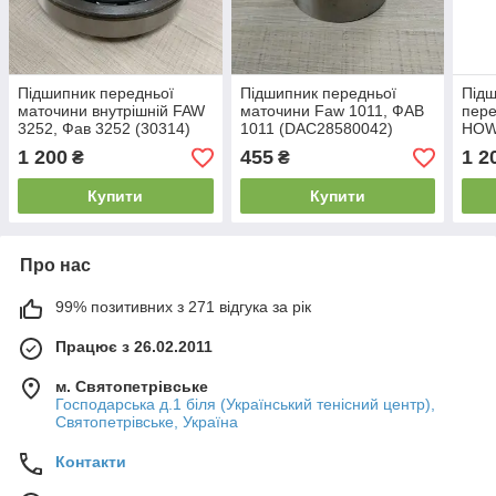
Підшипник передньої
Підшипник передньої
Підш
маточини внутрішній FAW
маточини Faw 1011, ФАВ
пере
3252, Фав 3252 (30314)
1011 (DAC28580042)
HOW
1 200
455
1 2
₴
₴
Купити
Купити
Про нас
99% позитивних з 271 відгука за рік
Працює з 26.02.2011
м. Святопетрівське
Господарська д.1 біля (Український тенісний центр),
Святопетрівське, Україна
Контакти