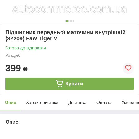
Підшипник передньої маточини внутрішній
(32209) Faw Tiger V
Готово до відправки
Роздріб
399
₴
Купити
Опис
Характеристики
Доставка
Оплата
Умови п
Опис