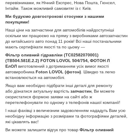
перевізниками, як Нічний Експрес, Нова Пошта, Гюнсел,
Інтайм. Також можливий самовитяг із г. Київ.
Ми будуємо довгострокові стосунки з нашими
покупцями!
Наші ціни на запчастини для автомобілів найдоступніші
оскільки ми працюємо на пряму з виробниками автозапчастин
до китайського авто понад 11 років! Всі наші постачальники
мають сертифікати якості та по цьому —
Фільтр оливний гідравліки (TC02582070001)
(TB504.581E.2.2) FOTON LOVOL 504/754, ФОТОН Л
ЕлОЛ
виготовлений з дотриманням усіх вимог якості
автовиробника
Foton LOVOL (
фотон)
. Швидко та легко
встановлюється на автомобілі.
Якщо вам необхідно підібрати інші деталі для ремонту
або дізнатися актуальну вартість
запчастин
, Ви можете
скористатися формою заявки на сайті або ж
перетелефонувати по одному з телефонів нашої компанії!
І наші фахівці з величезним задоволенням нададуть Вам усю
необхідну інформацію з розмірами та фотографіями деталей,
які цікавлять вас!
Ви можете залишити відгук про товар
Фільтр оливний