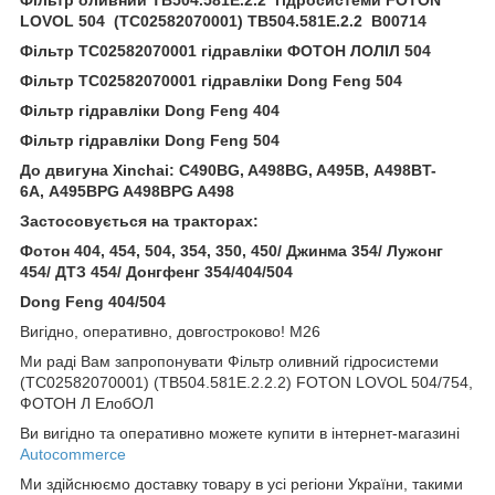
LOVOL 504 (TC02582070001) TB504.581E.2.2 B00714
Фільтр TC02582070001 гідравліки ФОТОН ЛОЛІЛ 504
Фільтр TC02582070001 гідравліки Dong Feng 504
Фільтр гідравліки Dong Feng 404
Фільтр гідравліки Dong Feng 504
До двигуна
Xinchai: C490BG, A498BG, A495B,
A498BT-
6A,
A495BPG A498BPG A498
Застосовується на тракторах:
Фотон 404, 454, 504, 354, 350, 450/ Джинма 354/ Лужонг
454/ ДТЗ 454/ Донгфенг 354/404/504
Dong Feng 404/504
Вигідно, оперативно, довгостроково! M26
Ми раді Вам запропонувати Фільтр оливний гідросистеми
(TC02582070001) (TB504.581E.2.2.2) FOTON LOVOL 504/754,
ФОТОН Л ЕлобОЛ
Ви вигідно та оперативно можете купити в інтернет-магазині
Autocommerce
Ми здійснюємо доставку товару в усі регіони України, такими