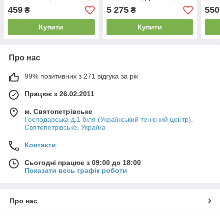
244, FOTON 354, 404,
Xingta (QDJ1332A) D-
(TC
459
5 275
550
₴
₴
454, 504 BTJ-17
68мм
Купити
Купити
Про нас
99% позитивних з 271 відгука за рік
Працює з 26.02.2011
м. Святопетрівське
Господарська д.1 біля (Український тенісний центр),
Святопетрівське, Україна
Контакти
Сьогодні працює з 09:00 до 18:00
Показати весь графік роботи
Про нас