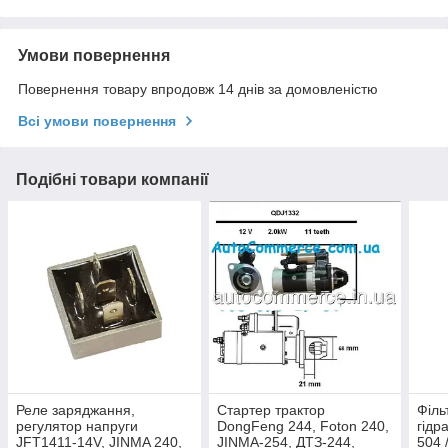
Умови повернення
Повернення товару впродовж 14 днів за домовленістю
Всі умови повернення
Подібні товари компанії
Реле заряджання,
Стартер трактор
Філь
регулятор напруги
DongFeng 244, Foton 240,
гідр
JFT1411-14V, JINMA 240,
JINMA-254, ДТЗ-244,
504 