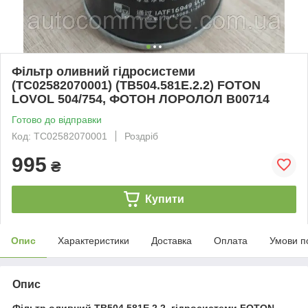
Фільтр оливний гідросистеми
(TC02582070001) (TB504.581E.2.2) FOTON
LOVOL 504/754, ФОТОН ЛОРОЛОЛ B00714
Готово до відправки
Код: TC02582070001
Роздріб
995
₴
Купити
Опис
Характеристики
Доставка
Оплата
Умови п
Опис
Фільтр оливний TB504.581E.2.2
гідросистеми FOTON