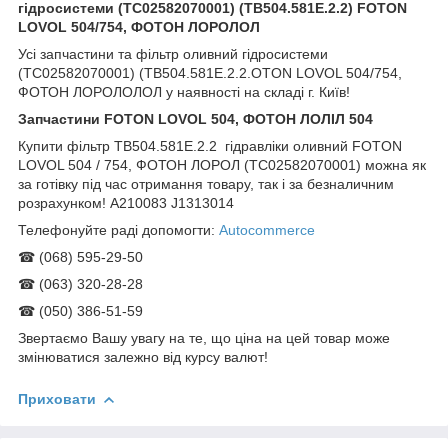
гідросистеми (TC02582070001) (TB504.581E.2.2) FOTON
LOVOL 504/754, ФОТОН ЛОРОЛОЛ
Усі запчастини та фільтр оливний гідросистеми
(TC02582070001) (TB504.581E.2.2.OTON LOVOL 504/754,
ФОТОН ЛОРОЛОЛОЛ у наявності на складі г. Київ!
Запчастини FOTON LOVOL 504, ФОТОН ЛОЛІЛ 504
Купити фільтр TB504.581E.2.2 гідравліки оливний FOTON
LOVOL 504 / 754, ФОТОН ЛОРОЛ (TC02582070001) можна як
за готівку під час отримання товару, так і за безналичним
розрахунком! A210083 J1313014
Телефонуйте раді допомогти:
Autocommerce
☎ (068) 595-29-50
☎ (063) 320-28-28
☎ (050) 386-51-59
Звертаємо Вашу увагу на те, що ціна на цей товар може
змінюватися залежно від курсу валют!
Приховати