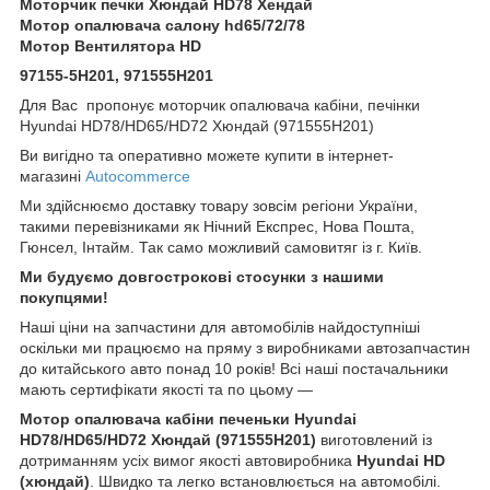
Моторчик печки Хюндай HD78 Хендай
Мотор опалювача салону hd65/72/78
Мотор Вентилятора HD
97155-5H201, 971555H201
Для Вас пропонує моторчик опалювача кабіни, печінки
Hyundai HD78/HD65/HD72 Хюндай (971555H201)
Ви вигідно та оперативно можете купити в інтернет-
магазині
Autocommerce
Ми здійснюємо доставку товару зовсім регіони України,
такими перевізниками як Нічний Експрес, Нова Пошта,
Гюнсел, Інтайм. Так само можливий самовитяг із г. Київ.
Ми будуємо довгострокові стосунки з нашими
покупцями!
Наші ціни на запчастини для автомобілів найдоступніші
оскільки ми працюємо на пряму з виробниками автозапчастин
до китайського авто понад 10 років! Всі наші постачальники
мають сертифікати якості та по цьому —
Мотор опалювача кабіни печеньки Hyundai
HD78/HD65/HD72 Хюндай (971555H201)
виготовлений із
дотриманням усіх вимог якості автовиробника
Hyundai HD
(хюндай)
. Швидко та легко встановлюється на автомобілі.