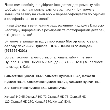
Якщо вам необхідно підібрати інші деталі для ремонту або
щоб дізнатися актуальну вартість запчастин, Ви можете
залишити заявку на сайті або ж перетелефонувати по одному
з телефонів нашої компанії!
І наші фахівці з величезним задоволенням нададуть Вам усю
необхідну інформацію з розмірами та фотографіями деталей,
які цікавлять вас!
Ви можете залишити відгук про товар
Мотор опалювача
салону печеньки Hyundai HD78/HD65/HD72 Хюндай
(971555H201)
Всі запчастини та моторчик опалювача кабіни, печінки
Hyundai HD78/HD65/HD72 Хюндай (971555H201) в наявності
на складі г. Київ!
Запчастини Hyundai HD-65, запчасти Hyundai HD-72, запчасти
Hyundai HD-78, запчастини Hyundai HD-120, запчасти Hyundai HD-
270,
запчастини Hyundai
EX8. Богдан А069.
Хюндай HD 65, Хюндай HD 72, Хюндай HD 78, Хюндай HD
120, Хюндай HD 270, Хендай 370, Хюндай ЕХ8.