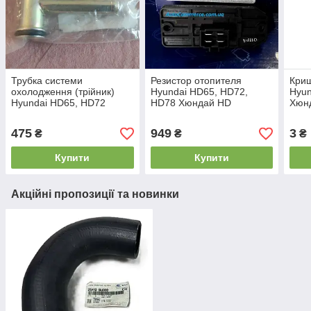
Трубка системи
Резистор отопителя
Криш
охолодження (трійник)
Hyundai HD65, HD72,
Hyu
Hyundai HD65, HD72
HD78 Хюндай HD
Хюн
Хандай HD (2544041000)
(992195H001)
475
949
3
₴
₴
₴
Купити
Купити
Акційні пропозиції та новинки