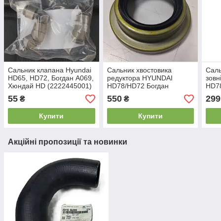
Сальник клапана Hyundai
Сальник хвостовика
Саль
HD65, HD72, Богдан А069,
редуктора HYUNDAI
зовн
Хюндай HD (2222445001)
HD78/HD72 Богдан
HD78
А201(533525H000) 3.9L
А201
55
550
299
₴
₴
Купити
Купити
Акційні пропозиції та новинки