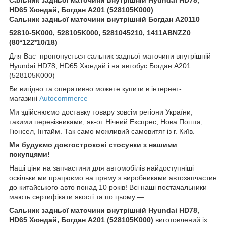
HD65 Хюндай, Богдан А201 (528105K000)
Сальник задньої маточини внутрішній Богдан А20110
52810-5K000, 528105K000, 5281045210, 1411ABNZZ0
(80*122*10/18)
Для Вас пропонується сальник задньої маточини внутрішній
Hyundai HD78, HD65 Хюндай і на автобус Богдан А201
(528105K000)
Ви вигідно та оперативно можете купити в інтернет-
магазині
Autocommerce
Ми здійснюємо доставку товару зовсім регіони України,
такими перевізниками, як-от Нічний Експрес, Нова Пошта,
Гюнсел, Інтайм. Так само можливий самовитяг із г. Київ.
Ми будуємо довгострокові стосунки з нашими
покупцями!
Наші ціни на запчастини для автомобілів найдоступніші
оскільки ми працюємо на пряму з виробниками автозапчастин
до китайського авто понад 10 років! Всі наші постачальники
мають сертифікати якості та по цьому —
Сальник задньої маточини внутрішній Hyundai HD78,
HD65 Хюндай, Богдан А201 (528105K000)
виготовлений із