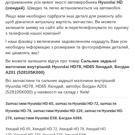
дотриманням усіх вимог якості автовиробника
Hyundai HD
(хюндай)
. Швидко та легко встановлюється на автомобілі.
Якщо вам необхідно підібрати інші деталі для ремонту або
щоб дізнатися актуальну вартість запчастин, Ви можете
залишити заявку на сайті або ж перетелефонувати по одному
з телефонів нашої компанії!
І наші фахівці з величезним задоволенням нададуть Вам усю
необхідну інформацію з розмірами та фотографіями деталей,
які цікавлять вас!
Ви можете залишити відгук про товар
Сальник задньої
маточини внутрішній Hyundai HD78, HD65 Хюндай, Богдан
А201 (528105K000)
Всі запчастини та сальник задньої маточини внутрішній
Hyundai HD78, HD65 Хюндай, автобус Богдан А201
(528105K000) у наявності на складі г. Київ!
Запчастини Hyundai HD-65, запчасти Hyundai HD-72, запчасти
Hyundai HD-78, запчастини Hyundai HD-120, запчасти Hyundai HD-
270,
запчастини Hyundai
EX8. Богдан А069.
Хюндай HD 65, Хюндай HD 72, Хюндай HD 78, Хюндай HD