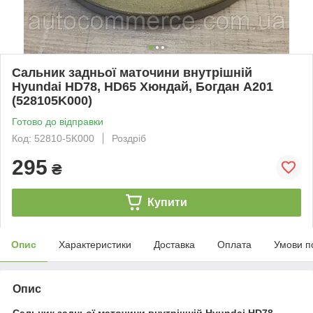
Сальник задньої маточини внутрішній
Hyundai HD78, HD65 Хюндай, Богдан А201
(528105K000)
Готово до відправки
Код: 52810-5K000
Роздріб
295
₴
Купити
Опис
Характеристики
Доставка
Оплата
Умови п
Опис
Сальник задньої маточини внутрішній Hyundai HD78,