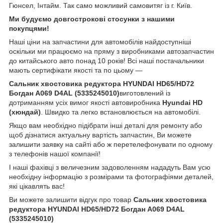
Гюнсел, Інтайм. Так само можливий самовитяг із г. Київ.
Ми будуємо довгострокові стосунки з нашими
покупцями!
Наші ціни на запчастини для автомобілів найдоступніші
оскільки ми працюємо на пряму з виробниками автозапчастин
до китайського авто понад 10 років! Всі наші постачальники
мають сертифікати якості та по цьому —
Сальник хвостовика редуктора HYUNDAI HD65/HD72
Богдан А069 D4AL (5335245010)
виготовлений із
дотриманням усіх вимог якості автовиробника
Hyundai HD
(хюндай)
. Швидко та легко встановлюється на автомобілі.
Якщо вам необхідно підібрати інші деталі для ремонту або
щоб дізнатися актуальну вартість запчастин, Ви можете
залишити заявку на сайті або ж перетелефонувати по одному
з телефонів нашої компанії!
І наші фахівці з величезним задоволенням нададуть Вам усю
необхідну інформацію з розмірами та фотографіями деталей,
які цікавлять вас!
Ви можете залишити відгук про товар
Сальник хвостовика
редуктора HYUNDAI HD65/HD72 Богдан А069 D4AL
(5335245010)