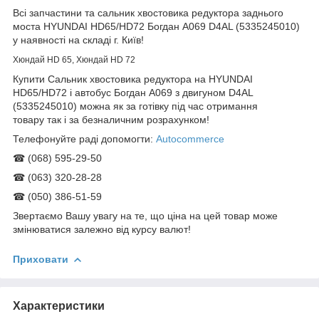
Всі запчастини та сальник хвостовика редуктора заднього
моста HYUNDAI HD65/HD72 Богдан А069 D4AL (5335245010)
у наявності на складі г. Київ!
Хюндай HD 65, Хюндай HD 72
Купити Сальник хвостовика редуктора на HYUNDAI
HD65/HD72 і автобус Богдан А069 з двигуном D4AL
(5335245010) можна як за готівку під час отримання
товару так і за безналичним розрахунком!
Телефонуйте раді допомогти:
Autocommerce
☎ (068) 595-29-50
☎ (063) 320-28-28
☎ (050) 386-51-59
Звертаємо Вашу увагу на те, що ціна на цей товар може
змінюватися залежно від курсу валют!
Приховати
Характеристики