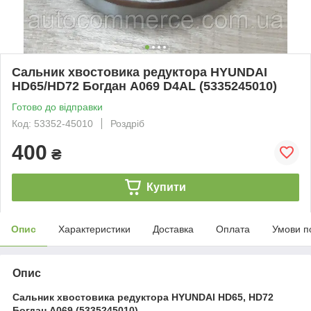
Сальник хвостовика редуктора HYUNDAI
HD65/HD72 Богдан А069 D4AL (5335245010)
Готово до відправки
Код: 53352-45010
Роздріб
400
₴
Купити
Опис
Характеристики
Доставка
Оплата
Умови п
Опис
Сальник хвостовика редуктора HYUNDAI HD65, HD72
Богдан А069 (5335245010)