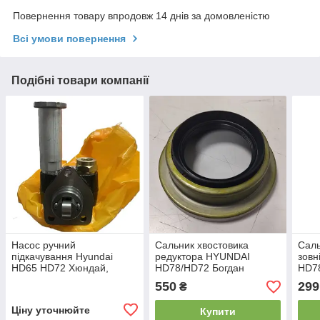
Повернення товару впродовж 14 днів за домовленістю
Всі умови повернення
Подібні товари компанії
Насос ручний
Сальник хвостовика
Саль
підкачування Hyundai
редуктора HYUNDAI
зовн
HD65 HD72 Хюндай,
HD78/HD72 Богдан
HD78
Богдан А069. D4AL
А201(533525H000) 3.9L
А201
550
299
₴
(3313041030)
Ціну уточнюйте
Купити