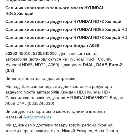
Сальник хвостовика заднього моста HYUNDAI
HD65 Хюндай
Сальник хвостовика редуктора HYUNDAI HD72 Хюндай
Сальник хвостовика редуктора HYUNDAI HD65 Хендай HD
Сальник хвостовика редуктора HYUNDAI HD72 Хендай HD
Сальник хвостовика редуктора Богдан А069
53352-45010, 5335245010
Для заднього моста
автомобіля
(
встановлюється на Hyundai Truck (County,
Hyundai HD65, HD72, А069) з двигуном
D4AL, D4AF,
Euro-2
(3.3)
Вигідно, оперативно, довгостроково!
Ми раді Вам запропонувати для хвостовика редуктора
заднього моста автомобілів Хюндай HD, Hyundai HD -
Сальник хвостовика редуктора HYUNDAI HD65/HD72 Богдан
А069 D4AL (5335245010)
Ви вигідно та оперативно можете купити в інтернет-
магазині
Autocommerce
Ми здійснюємо доставку товару зовсім регіони України,
такими перевізниками, як-от Нічний Експрес, Нова Пошта,