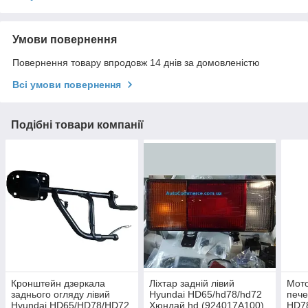
Умови повернення
Повернення товару впродовж 14 днів за домовленістю
Всі умови повернення
Подібні товари компанії
Кронштейн дзеркала
Ліхтар задній лівий
Мото
заднього огляду лівий
Hyundai HD65/hd78/hd72
пече
Hyundai HD65/HD78/HD72,
Хюндай hd (924017A100)
HD7