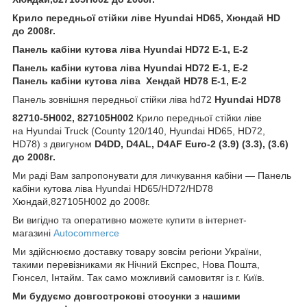
Крило передньої стійки ліве Hyundai HD65, Хюндай HD
до 2008г.
Панель кабіни кутова ліва Hyundai HD72 E-1, Е-2
Панель кабіни кутова ліва Hyundai HD72 E-1, Е-2
Панель кабіни кутова ліва Хендай HD78 E-1, Е-2
Панель зовнішня передньої стійки ліва hd72
Hyundai HD78
82710-5H002, 827105H002
Крило передньої стійки ліве
на Hyundai Truck (County 120/140, Hyundai HD65, HD72,
HD78) з двигуном
D4DD, D4AL, D4AF Euro-2 (3.9) (3.3), (3.6)
до 2008г.
Ми раді Вам запропонувати для личкування кабіни — Панель
кабіни кутова ліва Hyundai HD65/HD72/HD78
Хюндай,827105H002 до 2008г.
Ви вигідно та оперативно можете купити в інтернет-
магазині
Autocommerce
Ми здійснюємо доставку товару зовсім регіони України,
такими перевізниками як Нічний Експрес, Нова Пошта,
Гюнсел, Інтайм. Так само можливий самовитяг із г. Київ.
Ми будуємо довгострокові стосунки з нашими