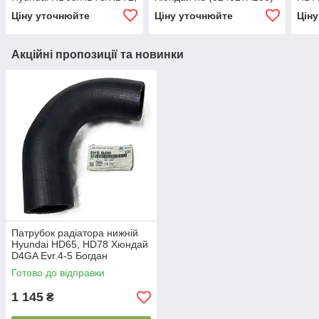
Хюндай hd 876295H302
(971
Ціну уточнюйте
Ціну уточнюйте
Цін
Акційні пропозиції та новинки
Патрубок радіатора нижній
Hyundai HD65, HD78 Хюндай
D4GA Еvr.4-5 Богдан
А201(254125L000)
Готово до відправки
1 145
₴