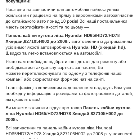
покупцями!
Наші ціни на запчастини для автомобілів найдоступніші
оскільки ми працюємо на пряму з виробниками автозапчастин
до китайського авто понад 10 років! Всі наші постачальники
мають сертифікати якості та по цьому —
Панель кабіни кутова ліва Hyundai HD65/HD72/HD78
Хюндай,827105H002 до 2008г.
виготовлений із дотриманням
усіх вимог якості автовиробника
Hyundai HD (хюндай hd)
.
Швидко та легко встановлюється на автомобілі.
Якщо вам необхідно підібрати інші деталі для ремонту або
щоб дізнатися актуальну вартість запчастин, Ви
можете перетелефонувати по одному з телефонів нашої
компанії або скористатися формою чат на сайті.
І наші фахівці з величезним задоволенням нададуть Вам усю
необхідну інформацію з розмірами та фотографіями деталей,
які цікавлять вас!
Ви можете залишити відгук про товар
Панель кабіни кутова
ліва Hyundai HD65/HD72/HD78 Хюндай,827105H002 до
2008г.
Всі запчастини та панель кабіни кутова ліва Hyundai
HD65/HD72/HD78 Хюндай,827105H002 до 2008 р. у наявності