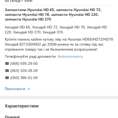
на складі г. Київ!
Запчастини Hyundai HD 65, запчасти Hyundai HD 72,
запчасти Hyundai HD 78, запчасти Hyundai HD 120,
запчасти Hyundai HD 270
Хюндай HD 65, Хюндай HD 72, Хюндай HD 78, Хюндай HD
120, Хюндай HD 270, Хендай 370.
Купити панель кабіни кутову ліву на Hyundai HD65/HD72/HD78
Хюндай,827105H002 до 2008г.можна як за готівку під час
отримання товару так і за безналичним розрахунком!
Телефонуйте раді допомогти:
Autocommerce
☎ (068) 595-29-50
☎ (063) 320-28-28
☎ (050) 386-51-59
Приховати
Характеристики
Основні