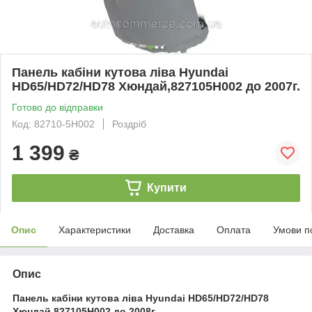
Панель кабіни кутова ліва Hyundai
HD65/HD72/HD78 Хюндай,827105H002 до 2007г.
Готово до відправки
Код: 82710-5H002
Роздріб
1 399
₴
Купити
Опис
Характеристики
Доставка
Оплата
Умови п
Опис
Панель кабіни кутова ліва Hyundai HD65/HD72/HD78
Хюндай,827105H002 до 2008г.