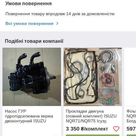
Умови повернення
Повернення товару впродовж 14 днів за домовленістю
Всі умови повернення
Подібні товари компанії
Насос ГУР
Прокладки двигуна
Філь
гідропідсилювача керма
(повний комплект) ISUZU
NQR7
двоконтурний ISUZU
NQR71/NQR75 Ісузу,
Богд
NQR71/NQR75 Ісузу,
Богдан А091/А092
3 350
597
₴/комплект
Богдан А091/А092 Е2