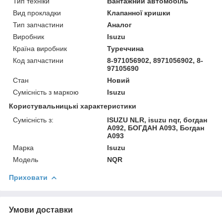
Тип техніки
Вантажний автомобіль
Вид прокладки
Клапанної кришки
Тип запчастини
Аналог
Виробник
Isuzu
Країна виробник
Туреччина
Код запчастини
8-971056902, 8971056902, 8-
97105690
Стан
Новий
Сумісність з маркою
Isuzu
Користувальницькі характеристики
Сумісність з:
ISUZU NLR, isuzu nqr, богдан
А092, БОГДАН А093, Богдан
А093
Марка
Isuzu
Модель
NQR
Приховати
Умови доставки