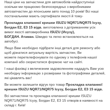
Наші ціни на запчастини для автомобілів найдоступніші
оскільки ми працюємо безпосередньо з виробниками
автозапчастин до японським авто понад 10 років! Всі наші
постачальники мають сертифікати якості й тому-
Прокладка клапанної кришки ISUZU NQR71/NQR75 Ісузу,
Богдан Е2, Е3 15 відв.
виготовлена з дотриманням усіх
вимог якості автовиробника
ISUZU (Исузу),
БОГДАН. Атаман.
Швидко та легко встановлюється на
автобусі.
Якщо Вам необхідно підібрати інші деталі для ремонту або
щоб дізнатися актуальну вартість запчастин, Ви
можете перетелефонувати по одному з телефонів нашої
компанії або скористатися формою чат на сайті.
І наші фахівці з величезним задоволенням нададуть Вам усю
необхідну інформацію з розмірами та фотографіями деталей,
які цікавлять вас!
Ви можете залишити відгук про товар
Прокладка клапанної
кришки ISUZU NQR71/NQR75 Ісузу, Богдан Е2, Е3 15 відв.
Всі запчастини та прокладка клапанної кришки ISUZU
NQR71/NQR75 Ісузу, Богдан Е2, Е3 15 отворів в наявності на
складі г. Київ!