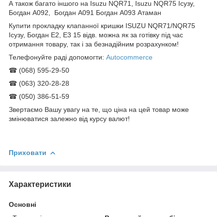
А також багато іншого на Isuzu NQR71, Isuzu NQR75 Ісузу,
Богдан А092, Богдан А091 Богдан А093 Атаман
Купити прокладку клапанної кришки ISUZU NQR71/NQR75
Ісузу, Богдан Е2, Е3 15 відв. можна як за готівку під час
отримання товару, так і за безнадійним розрахунком!
Телефонуйте раді допомогти:
Autocommerce
☎ (068) 595-29-50
☎ (063) 320-28-28
☎ (050) 386-51-59
Звертаємо Вашу увагу на те, що ціна на цей товар може
змінюватися залежно від курсу валют!
Приховати
Характеристики
Основні