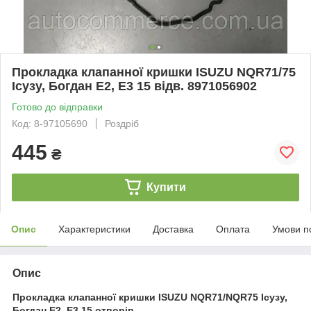
Прокладка клапанної кришки ISUZU NQR71/75
Ісузу, Богдан Е2, Е3 15 відв. 8971056902
Готово до відправки
Код: 8-97105690
Роздріб
445
₴
Купити
Опис
Характеристики
Доставка
Оплата
Умови п
Опис
Прокладка клапанної кришки ISUZU NQR71/NQR75 Ісузу,
Богдан Е2, Е3 15 отворів