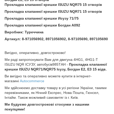
Прокладка клапанної кришки ISUZU NQR75 15 отворів
Прокладка клапанної кришки ISUZU NQR71 15 отворів
Прокладка клапанної кришки Исузу 71/75
Прокладка клапанної кришки Богдан А092
Виробник:
Туреччина
Артикул: 8-971056902, 8971056902, 8-97105690, 897105690
Вигідно, оперативно, довгостроково!
Ми раді запропонувати Вам для двигуна 4HG1, 4HG1-T
ISUZU NQR ІСУЗУ, автобусів985ТАН -
Прокладка клапанної
кришки ISUZU NQR71/NQR75 Ісузу, Богдан Е2, Е3 15 відв.
Ви вигідно та оперативно можете купити в інтернет-
магазині
Autocommerce
Ми здійснюємо доставку товару в усі регіони України, такими
перевізниками, як Нічний Експрес, Нова Пошта, Гюнсел,
Інтайм. Також можливий самовитяг із г. Київ.
Ми будуємо довгострокові стосунки з нашими
покупцями!