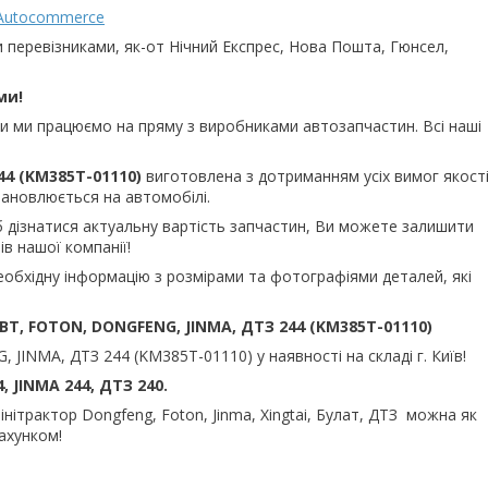
Autocommerce
и перевізниками, як-от Нічний Експрес, Нова Пошта, Гюнсел,
ми!
ьки ми працюємо на пряму з виробниками автозапчастин. Всі наші
44 (KM385T-01110)
виготовлена з дотриманням усіх вимог якост
тановлюється на автомобілі.
б дізнатися актуальну вартість запчастин, Ви можете залишити
в нашої компанії!
еобхідну інформацію з розмірами та фотографіями деталей, які
BT, FOTON, DONGFENG, JINMA, ДТЗ 244 (KM385T-01110)
JINMA, ДТЗ 244 (KM385T-01110) у наявності на складі г. Київ!
 JINMA 244, ДТЗ 240.
ітрактор Dongfeng, Foton, Jinma, Xingtai, Булат, ДТЗ
можна як
рахунком!