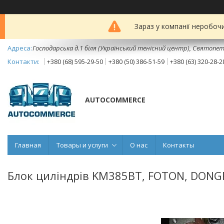
Зараз у компанії неробоч
Господарська д.1 біля (Український тенісний центр), Святопет
+380 (68) 595-29-50
+380 (50) 386-51-59
+380 (63) 320-28-2
AUTOCOMMERCE
Главная
Товары и услуги
О нас
Контакты
Блок циліндрів KM385BT, FOTON, DONGF