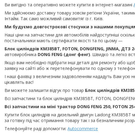
Ви вигідно та оперативно можете купити в інтернет-магазині
Ми здійснюємо доставку товару зовсім регіони України, таким
Інтайм. Так само можливий самовитяг із г. Київ.
Ми будуємо довгострокові стосунки з нашими покупця
Наші ціни на запчастини для автомобілів найдоступніші оскіл
постачальники мають сертифікати якості та по цьому —
Блок циліндрів KM385BT, FOTON, DONGFENG, JINMA, ДТЗ 2
автовиробника
DONG FENG (донг фенг)
. Швидко та легко вс
Якщо вам необхідно підібрати інші деталі для ремонту або що
заявку на сайті або ж перетелефонувати по одному з телефоні
І наші фахівці з величезним задоволенням нададуть Вам усю н
цікавлять вас!
Ви можете залишити відгук про товар
Блок циліндрів KM385
Всі запчастини та блок циліндрів KM385BT, FOTON, DONGFENG, 
Всі запчастини на міні трактор DONG FENG 250, FOTON 254,
Купити блок циліндрів на дизельний двигун Laidong KM385BT мін
за готівку під час отримання товару так і за безналичним роз
Телефонуйте раді допомогти:
Autocommerce