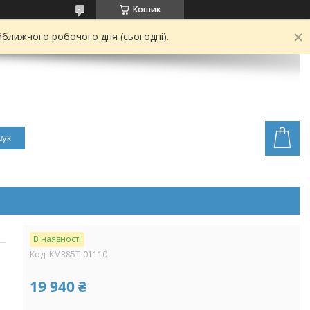
Кошик
йближчого робочого дня (сьогодні).
ук
В наявності
Код:
KM385T-01110
19 940 ₴