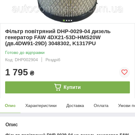
Фільтр повітряний DHP-0029-04 дизель
генератор FAW 4DX21-53D-HMS20W
(дв.4DW91-29D) 3048302, K1317PU
Готово до відправки
Код: DHP002904
Роздріб
1 795
₴
Купити
Опис
Характеристики
Доставка
Оплата
Умови п
Опис
Фільтр повітряний DHP-0029-04 на дизель генератор FAW