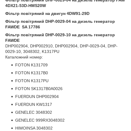
4DX21-53D-HMS20W
Фільтр повітряний на двигун 4DW91-29D
Фільтр повітряний DHP-0029-04 на дизель генератор
FAWDE SA 17786
Фільтр повітряний DHP-0029-10 на дизель генератор
FAWDE
DHP002904, DHP002910, DHP002904, DHP-0029-04, DHP-
0029-10, 3048302, K1317PU
Каталожний номер:
FOTON K131709
FOTON K1317B0
FOTON K1317PU
FOTON SK1317B0A0026
FUERDUN DHP002904
FUERDUN KW1317
GENELEC 3048302
GENELEC 999RX3048302
HIMOINSA 3048302