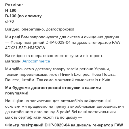
Розміри:
H-190
D-130 (по елемнту
d-70
Вигідно, оперативно, довгостроково!
Ми раді Вам запропонувати для системи очищення двигуна
— Фільтр повітряний DHP-0029-04 на дизель генератор FAW
4DX21-53D-HMS20W
Ви вигідно та оперативно можете купити в інтернет-
магазині
Autocommerce
Ми здійснюємо доставку товару зовсім регіони України,
такими перевізниками, як-от Нічний Експрес, Нова Пошта,
Гюнсел, Інтайм. Так само можливий самовитяг із г. Київ.
Ми будуємо довгострокові стосунки з нашими
покупцями!
Наші ціни на запчастини для автомобілів найдоступніші
оскільки ми працюємо на пряму з виробниками автозапчастин
до китайського авто понад 8 років! Всі наші постачальники
мають сертифікати якості та по цьому —
Фільтр повітряний DHP-0029-04 на дизель генератор FAW