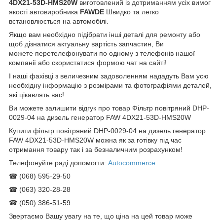
4DX21-53D-HMS20W
виготовлений із дотриманням усіх вимог
якості автовиробника
FAWDE
Швидко та легко
встановлюється на автомобілі.
Якщо вам необхідно підібрати інші деталі для ремонту або
щоб дізнатися актуальну вартість запчастин, Ви
можете перетелефонувати по одному з телефонів нашої
компанії або скористатися формою чат на сайті!
І наші фахівці з величезним задоволенням нададуть Вам усю
необхідну інформацію з розмірами та фотографіями деталей,
які цікавлять вас!
Ви можете залишити відгук про товар Фільтр повітряний DHP-
0029-04 на дизель генератор FAW 4DX21-53D-HMS20W
Купити фільтр повітряний DHP-0029-04 на дизель генератор
FAW 4DX21-53D-HMS20W можна як за готівку під час
отримання товару так і за безналичним розрахунком!
Телефонуйте раді допомогти:
Autocommerce
☎ (068) 595-29-50
☎ (063) 320-28-28
☎ (050) 386-51-59
Звертаємо Вашу увагу на те, що ціна на цей товар може