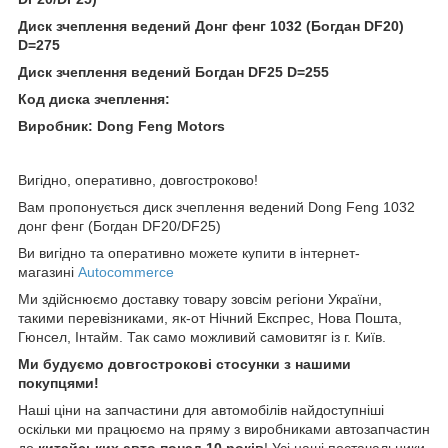
Диск зчеплення ведений Донг фенг 1032 (Богдан DF20)
D=275
Диск зчеплення ведений Богдан DF25 D=255
Код диска зчеплення:
Виробник:
Dong Feng Motors
Вигідно, оперативно, довгостроково!
Вам пропонується диск зчеплення ведений Dong Feng 1032
донг фенг (Богдан DF20/DF25)
Ви вигідно та оперативно можете купити в інтернет-
магазині
Autocommerce
Ми здійснюємо доставку товару зовсім регіони України,
такими перевізниками, як-от Нічний Експрес, Нова Пошта,
Гюнсел, Інтайм. Так само можливий самовитяг із г. Київ.
Ми будуємо довгострокові стосунки з нашими
покупцями!
Наші ціни на запчастини для автомобілів найдоступніші
оскільки ми працюємо на пряму з виробниками автозапчастин
до
китайських
авто понад 10 років
! Усі наші постачальники