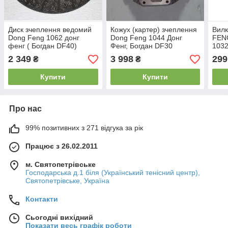
Диск зчеплення ведомий
Кожух (картер) зчеплення
Вил
Dong Feng 1062 донг
Dong Feng 1044 Донг
FEN
фенг ( Богдан DF40)
Фенг, Богдан DF30
1032
DF2
2 349
3 998
299
₴
₴
Купити
Купити
Про нас
99% позитивних з 271 відгука за рік
Працює з 26.02.2011
м. Святопетрівське
Господарська д.1 біля (Український тенісний центр),
Святопетрівське, Україна
Контакти
Сьогодні вихідний
Показати весь графік роботи