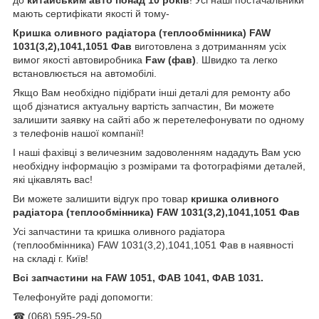
мають сертифікати якості й тому-
Кришка оливного радіатора (теплообмінника) FAW
1031(3,2),1041,1051 Фав
виготовлена з дотриманням усіх
вимог якості автовиробника
Faw (
фав)
. Швидко та легко
встановлюється на автомобілі.
Якщо Вам необхідно підібрати інші деталі для ремонту або
щоб дізнатися актуальну вартість запчастин, Ви можете
залишити заявку на сайті або ж перетелефонувати по одному
з телефонів нашої компанії!
І наші фахівці з величезним задоволенням нададуть Вам усю
необхідну інформацію з розмірами та фотографіями деталей,
які цікавлять вас!
Ви можете залишити відгук про товар
кришка оливного
радіатора (теплообмінника) FAW 1031(3,2),1041,1051 Фав
Усі запчастини та кришка оливного радіатора
(теплообмінника) FAW 1031(3,2),1041,1051 Фав в наявності
на складі г. Київ!
Всі запчастини на FAW 1051, ФАВ 1041, ФАВ 1031.
Телефонуйте раді допомогти:
☎ (068) 595-29-50