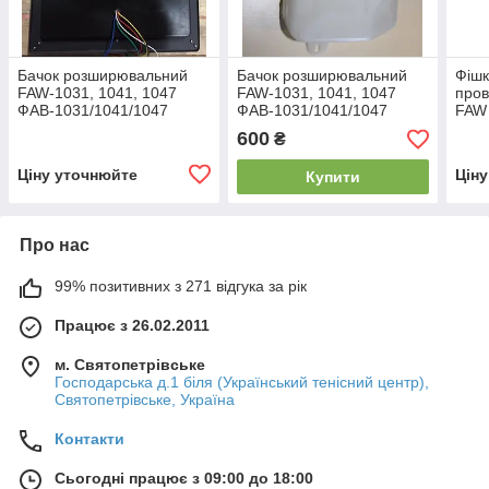
Бачок розширювальний
Бачок розширювальний
Фішк
FAW-1031, 1041, 1047
FAW-1031, 1041, 1047
пров
ФАВ-1031/1041/1047
ФАВ-1031/1041/1047
FAW 
(1311012-Q3)
(1311012-Q3)
(Фав
600
₴
Ціну уточнюйте
Цін
Купити
Про нас
99% позитивних з 271 відгука за рік
Працює з 26.02.2011
м. Святопетрівське
Господарська д.1 біля (Український тенісний центр),
Святопетрівське, Україна
Контакти
Сьогодні працює з 09:00 до 18:00