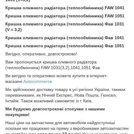
Кришка оливного радіатора (теплообмінника) FAW 1041
Кришка оливного радіатора (теплообмінника) FAW 1051
Кришка оливного радіатора (теплообмінника) Фав 1031
(V = 3,2)
Кришка оливного радіатора (теплообмінника) Фав 1041
Кришка оливного радіатора (теплообмінника) Фав 1051
Вигідно, оперативно, довгостроково!
Вам пропонується кришка оливного радіатора
(теплообмінника) FAW 1031(3,2),1041,1051 Фав
Ви вигідно та оперативно можете купити в інтернет-
магазині
Autocommerce
Ми здійснюємо доставку товару в усі регіони України, такими
перевізниками, як Нічний Експрес, Нова Пошта, Гюнсел,
Інтайм. Також можливий самовитяг із г. Київ.
Ми будуємо довгострокові стосунки з нашими
покупцями!
Наші ціни на запчастини для автомобілів найдоступніші
оскільки ми працюємо на пряму з виробниками автозапчастин
до
китайським
авто понад 10 років
! Усі наші постачальники