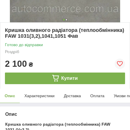
Кришка оливного радіатора (теплообмінника)
FAW 1031(3,2),1041,1051 Фав
Готово до відправки
Роздріб
2 100
₴
Купити
Опис
Характеристики
Доставка
Оплата
Умови п
Опис
Кришка оливного радіатора (теплообмінника) FAW
1031 (V=3,2)