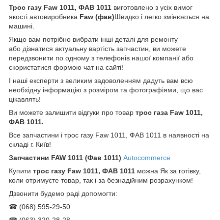
Трос газу Faw 1011, ФАВ 1011
виготовлено з усіх вимог
якості автовиробника
Faw (
фав)
Швидко і легко змінюється на
машині.
Якщо вам потрібно вибрати інші деталі для ремонту
або дізнатися актуальну вартість запчастин, ви можете
передзвонити по одному з телефонів нашої компанії або
скористатися формою чат на сайті!
І наші експерти з великим задоволенням дадуть вам всю
необхідну інформацію з розміром та фотографіями, що вас
цікавлять!
Ви можете залишити відгуки про товар
трос газа Faw 1011,
ФАВ 1011.
Все запчастини і трос газу Faw 1011, ФАВ 1011 в наявності на
складі г. Київ!
Запчастини
FAW 1011 (Фав 1011)
Autocommerce
Купити
трос газу Faw 1011, ФАВ 1011
можна Як за готівку,
коли отримуєте товар, так і за безнадійним розрахунком!
Дзвонити будемо раді допомогти:
☎ (068) 595-29-50
☎ (063) 320-28-28