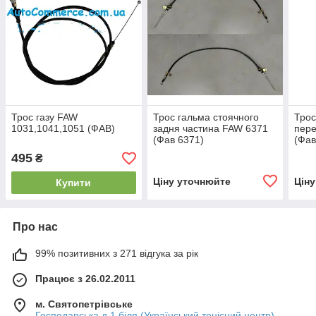
Трос газу FAW
Трос гальма стоячного
Трос
1031,1041,1051 (ФАВ)
задня частина FAW 6371
пер
(Фав 6371)
(Фав
495
₴
Ціну уточнюйте
Цін
Купити
Про нас
99% позитивних з 271 відгука за рік
Працює з 26.02.2011
м. Святопетрівське
Господарська д.1 біля (Український тенісний центр),