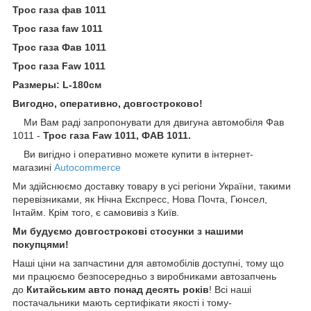
Трос газа фав 1011
Трос газа faw 1011
Трос газа Фав 1011
Трос газа Faw 1011
Размеры: L-180см
Вигодно, оперативно, довгостроково!
Ми Вам раді запропонувати для двигуна автомобіля Фав
1011 -
Трос газа Faw 1011, ФАВ 1011.
Ви вигідно і оперативно можете купити в інтернет-
магазині
Autocommerce
Ми здійснюємо доставку товару в усі регіони України, такими
перевізниками, як Нічна Експресс, Нова Почта, Гюнсел,
Інтайм. Крім того, є самовивіз з Київ.
Ми будуємо довгострокові стосунки з нашими
покупцями!
Наші ціни на запчастини для автомобілів доступні, тому що
ми працюємо безпосередньо з виробниками автозапчень
до
Китайським
авто понад десять років
! Всі наші
постачальники мають сертифікати якості і тому-