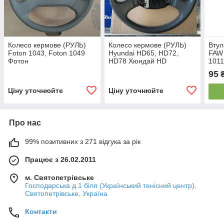
Колесо кермове (РУЛЬ)
Колесо кермове (РУЛЬ)
Втул
Foton 1043, Foton 1049
Hyundai HD65, HD72,
FAW 
Фотон
HD78 Хюндай HD
1011
(561005H000TH)
95
Ціну уточнюйте
Ціну уточнюйте
Про нас
99% позитивних з 271 відгука за рік
Працює з 26.02.2011
м. Святопетрівське
Господарська д.1 біля (Український тенісний центр),
Святопетрівське, Україна
Контакти