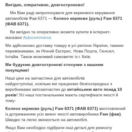
Вигідно, оперативно, довгостроково!
Ми Вам раді запропонувати для кермового керування
автомобілів Фав 6371 —
Колесо кермове (руль) Faw 6371
(ФАВ 6371).
Ви вигідно та оперативно можете купити в інтернет-
магазині
Autocommerce
Ми здійснюємо доставку товару в усі регіони України, такими
перевізниками, як Нічний Експрес, Нова Пошта, Гюнсел,
Інтайм. Також можливий самовитяг із г. Київ.
Ми будуємо довгострокові стосунки з нашими
покупцями!
Наші ціни на запчастини для автомобілів
найдоступніші, оскільки ми працюємо безпосередньо з
виробниками автозапчастин до
китайським
авто понад 10
років
! Усі наші постачальники мають сертифікати якості й
тому-
Колесо кермове (руль) Faw 6371 (ФАВ 6371)
виготовлений
із дотриманням усіх вимог якості автовиробника
Faw (
фав)
.
Швидко та легко змінюється на автомобілі.
Якщо Вам необхідно підібрати інші деталі для ремонту