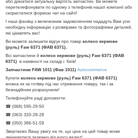
або дізнатися актуальну вартість запчастин, Ви можете
перетелефонувати по одному з телефонів нашої компанії або
скористатися формою чат на сайті!
І наші фахівці з величезним задоволенням нададуть Вам усю
необхідну інформацію з розмірами та фотографіями деталей,
які цікавлять вас!
Ви можете залишити відгук про товар
колесо кермове
(руль) Faw 6371 (ФАВ 6371).
Всі запчастини й
колесо кермове (руль) Faw 6371 (ФАВ
6371)
в наявності на складі г. Київ!
Запчастини
FAW 1011 (Фав 1011)
Autocommerce
Купити
колесо кермове (руль) Faw 6371 (ФАВ 6371)
можна як за готівку під час отримання товару, так і за
безнадійним розрахунком!
Телефонуйте раді допомогти:
☎ (068) 595-29-50
☎ (063) 320-28-28
☎ (050) 386-51-59
Звертаємо Вашу увагу на те, що ціна на цей товар може
змінюватися залежно від курсу валют!