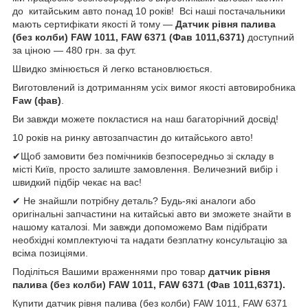
до китайським авто понад 10 років! Всі наші постачальники
мають сертифікати якості й тому —
Датчик рівня палива
(без колби) FAW 1011, FAW 6371 (Фав 1011,6371)
доступний
за ціною — 480 грн. за фут.
Швидко змінюється й легко встановлюється.
Виготовлений із дотриманням усіх вимог якості автовиробника
Faw (
фав)
.
Ви завжди можете покластися на наш багаторічний досвід!
10 років на ринку автозапчастин до китайського авто!
✔Щоб замовити без помічників безпосередньо зі складу в
місті Київ, просто залиште замовлення. Величезний вибір і
швидкий підбір чекає на вас!
✔ Не знайшли потрібну деталь? Будь-які аналоги або
оригінальні запчастини на китайські авто ви зможете знайти в
нашому каталозі. Ми завжди допоможемо Вам підібрати
необхідні комплектуючі та надати безплатну консультацію за
всіма позиціями.
Поділіться Вашими враженнями про товар
датчик рівня
палива (без колби) FAW 1011, FAW 6371 (Фав 1011,6371).
Купити датчик рівня палива (без колби) FAW 1011, FAW 6371