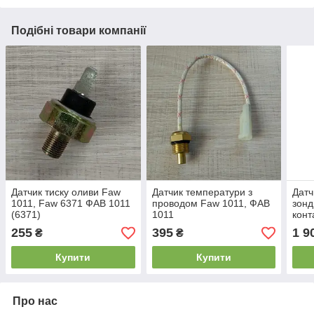
Подібні товари компанії
Датчик тиску оливи Faw
Датчик температури з
Датч
1011, Faw 6371 ФАВ 1011
проводом Faw 1011, ФАВ
зонд
(6371)
1011
конт
255
395
1 9
₴
₴
Купити
Купити
Про нас