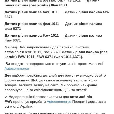
Датчик рівня палива (без колби) Фав 1011 Датчик
рівня палива (без колби) Фав 6371
Датчик рівня палива faw 1011 Датчик рівня палива faw
6371
Датчик рівня палива фав 1011 Датчик рівня палива
фав 6371
Датчик рівня палива Faw 1011 Датчик рівня палива
Faw 6371
Ми раді Вам запропонувати для паливної системи
автомобілів ФАВ 1011, ФАВ 6371
Датчик рівня палива (без
колби) FAW 1011, FAW 6371 (Фав 1011,6371).
Ви швидко та недорого можете купити в інтернет-магазині
Autocommerce
Для підбору потрібних деталей для ремонту використовуйте
форму пошуку. Щоб дізнатися актуальну вартість інших
товарів, залиште заявку на сайті. Ми робимо найкраще
пропонування за співвідношенням ціни та якості!
✔ Недорого якісні автозапчастини для
автомобілів
FAW
пропонує придбати
Autocommerce
Продаж і доставка в
усі міста України.
ми працюємо безпосередньо з виробниками автозапчастин