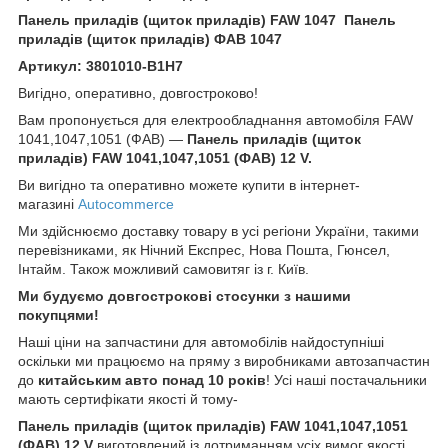
Панель приладів (щиток приладів) FAW 1047 Панель
приладів (щиток приладів) ФАВ 1047
Артикул: 3801010-B1H7
Вигідно, оперативно, довгостроково!
Вам пропонується для електрообладнання автомобіля FAW
1041,1047,1051 (ФАВ) —
Панель приладів (щиток
приладів) FAW 1041,1047,1051 (ФАВ) 12 V.
Ви вигідно та оперативно можете купити в інтернет-
магазині
Autocommerce
Ми здійснюємо доставку товару в усі регіони України, такими
перевізниками, як Нічний Експрес, Нова Пошта, Гюнсел,
Інтайм. Також можливий самовитяг із г. Київ.
Ми будуємо довгострокові стосунки з нашими
покупцями!
Наші ціни на запчастини для автомобілів найдоступніші
оскільки ми працюємо на пряму з виробниками автозапчастин
до
китайським
авто понад 10 років
! Усі наші постачальники
мають сертифікати якості й тому-
Панель приладів (щиток приладів) FAW 1041,1047,1051
(ФАВ) 12 V
виготовлений із дотриманням усіх вимог якості