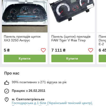
Панель приладів щиток
Панель (щиток) приладів
Пане
ХАЗ 3250 Антрус
FAW Tiger V Фав Тігер
Dong
Е-2
5
7 111
6 4
₴
₴
Купити
Купити
Про нас
99% позитивних з 271 відгука за рік
Працює з 26.02.2011
м. Святопетрівське
Господарська д.1 біля (Український тенісний центр),