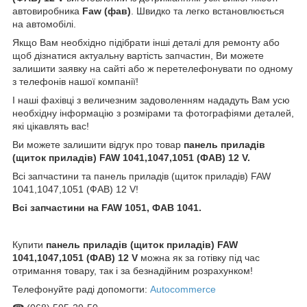
автовиробника
Faw (
фав)
. Швидко та легко встановлюється
на автомобілі.
Якщо Вам необхідно підібрати інші деталі для ремонту або
щоб дізнатися актуальну вартість запчастин, Ви можете
залишити заявку на сайті або ж перетелефонувати по одному
з телефонів нашої компанії!
І наші фахівці з величезним задоволенням нададуть Вам усю
необхідну інформацію з розмірами та фотографіями деталей,
які цікавлять вас!
Ви можете залишити відгук про товар
панель приладів
(щиток приладів) FAW 1041,1047,1051 (ФАВ) 12 V.
Всі запчастини та панель приладів (щиток приладів) FAW
1041,1047,1051 (ФАВ) 12 V!
Всі запчастини на FAW 1051, ФАВ 1041.
Купити
панель приладів (щиток приладів) FAW
1041,1047,1051 (ФАВ) 12 V
можна як за готівку під час
отримання товару, так і за безнадійним розрахунком!
Телефонуйте раді допомогти:
Autocommerce