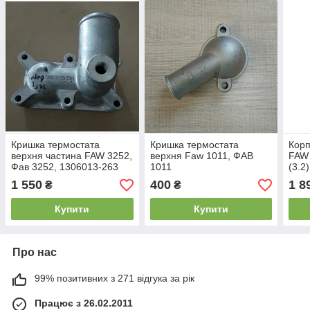
Кришка термостата
Кришка термостата
Корп
верхня частина FAW 3252,
верхня Faw 1011, ФАВ
FAW
Фав 3252, 1306013-263
1011
(3.2)
1 550
400
1 8
₴
₴
Купити
Купити
Про нас
99% позитивних з 271 відгука за рік
Працює з 26.02.2011