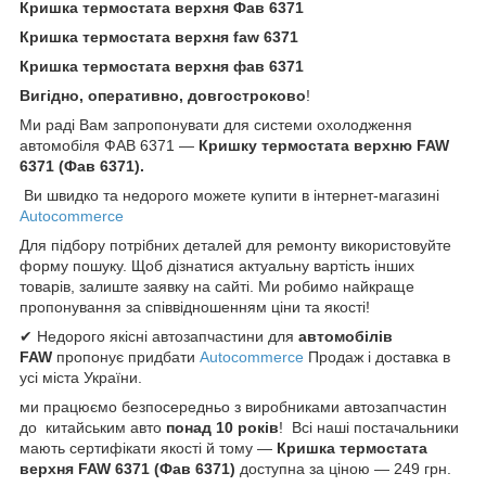
Кришка термостата верхня Фав 6371
Кришка термостата верхня faw 6371
Кришка термостата верхня фав 6371
Вигідно, оперативно, довгостроково
!
Ми раді Вам запропонувати для системи охолодження
автомобіля ФАВ 6371 —
Кришку термостата верхню FAW
6371 (Фав 6371).
Ви швидко та недорого можете купити в інтернет-магазині
Autocommerce
Для підбору потрібних деталей для ремонту використовуйте
форму пошуку. Щоб дізнатися актуальну вартість інших
товарів, залиште заявку на сайті. Ми робимо найкраще
пропонування за співвідношенням ціни та якості!
✔ Недорого якісні автозапчастини для
автомобілів
FAW
пропонує придбати
Autocommerce
Продаж і доставка в
усі міста України.
ми працюємо безпосередньо з виробниками автозапчастин
до китайським авто
понад
10 років
! Всі наші постачальники
мають сертифікати якості й тому —
Кришка термостата
верхня FAW 6371 (Фав 6371)
доступна за ціною — 249 грн.