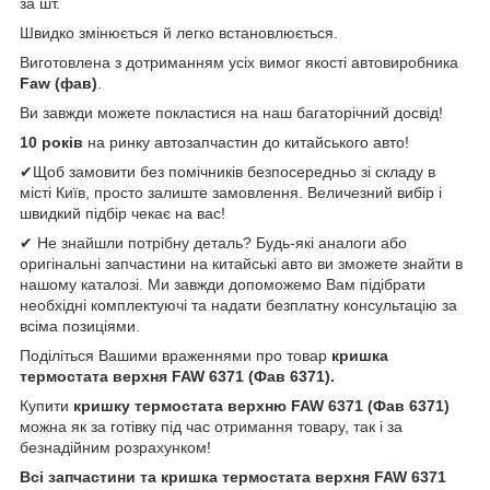
за шт.
Швидко змінюється й легко встановлюється.
Виготовлена з дотриманням усіх вимог якості автовиробника
Faw (
фав)
.
Ви завжди можете покластися на наш багаторічний досвід!
10 років
на ринку автозапчастин до китайського авто!
✔Щоб замовити без помічників безпосередньо зі складу в
місті Київ, просто залиште замовлення. Величезний вибір і
швидкий підбір чекає на вас!
✔ Не знайшли потрібну деталь? Будь-які аналоги або
оригінальні запчастини на китайські авто ви зможете знайти в
нашому каталозі. Ми завжди допоможемо Вам підібрати
необхідні комплектуючі та надати безплатну консультацію за
всіма позиціями.
Поділіться Вашими враженнями про товар
кришка
термостата верхня FAW 6371 (Фав 6371).
Купити
кришку термостата верхню FAW 6371 (Фав 6371)
можна як за готівку під час отримання товару, так і за
безнадійним розрахунком!
Всі запчастини та кришка термостата верхня FAW 6371