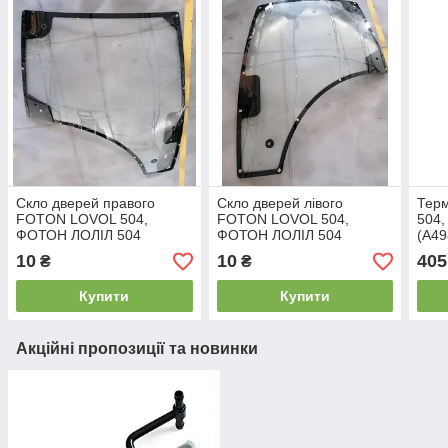
Скло дверей правого
Скло дверей лівого
Тер
FOTON LOVOL 504,
FOTON LOVOL 504,
504
ФОТОН ЛОЛІЛ 504
ФОТОН ЛОЛІЛ 504
(A49
(TS04451044101)
(TS04451043101)
10
10
405
₴
₴
Купити
Купити
Акційні пропозиції та новинки