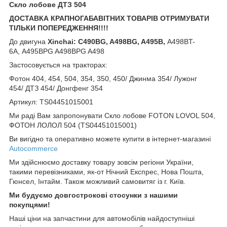
Скло лобове ДТЗ 504
ДОСТАВКА КРАПНОГАБАВІТНИХ ТОВАРІВ ОТРИМУВАТИ
ТІЛЬКИ ПОПЕРЕДЖЕННЯ!!!!
До двигуна
Xinchai: C490BG, A498BG, A495B,
A498BT-
6A, A495BPG A498BPG A498
Застосовується на тракторах:
Фотон 404, 454, 504, 354, 350, 450/ Джинма 354/ Лужонг
454/ ДТЗ 454/ Донгфенг 354
Артикул: TS04451015001
Ми раді Вам запропонувати Скло лобове FOTON LOVOL 504,
ФОТОН ЛОЛОЛ 504 (TS04451015001)
Ви вигідно та оперативно можете купити в інтернет-магазині
Autocommerce
Ми здійснюємо доставку товару зовсім регіони України,
такими перевізниками, як-от Нічний Експрес, Нова Пошта,
Гюнсел, Інтайм. Також можливий самовитяг із г. Київ.
Ми будуємо довгострокові стосунки з нашими
покупцями!
Наші ціни на запчастини для автомобілів найдоступніші