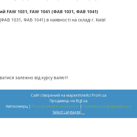
й FAW 1031, FAW 1041 (ФАВ 1031, ФАВ 1041)
ФАВ 1031, ФАВ 1041) в наявності на складі г. Київ!
ватися залежно від курсу валют!
Сайт створений на маркетплейсі
Prom.ua
Продавець на Bigl.ua
Автокомерц |
Поскаржитися на контент
|
Політика конфіденційності
Select Language
▼