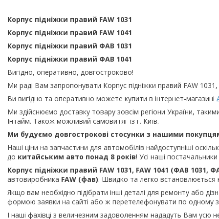
Корпус підніжки правий FAW 1031
Корпус підніжки правий FAW 1041
Корпус підніжки правий ФАВ 1031
Корпус підніжки правий ФАВ 1041
Вигідно, оперативно, довгостроково!
Ми раді Вам запропонувати Корпус підніжки правий FAW 1031,
Ви вигідно та оперативно можете купити в інтернет-магазині
Ми здійснюємо доставку товару зовсім регіони України, таким
Інтайм. Також можливий самовитяг із г. Київ.
Ми будуємо довгострокові стосунки з нашими покупця
Наші ціни на запчастини для автомобілів найдоступніші оскіл
до
китайським
авто понад 8 років
! Усі наші постачальник
Корпус підніжки правий FAW 1031, FAW 1041 (ФАВ 1031, Ф
автовиробника
FAW
(фав
)
. Швидко та легко встановлюється 
Якщо вам необхідно підібрати інші деталі для ремонту або ді
формою заявки на сайті або ж перетелефонувати по одному з 
І наші фахівці з величезним задоволенням нададуть Вам усю н