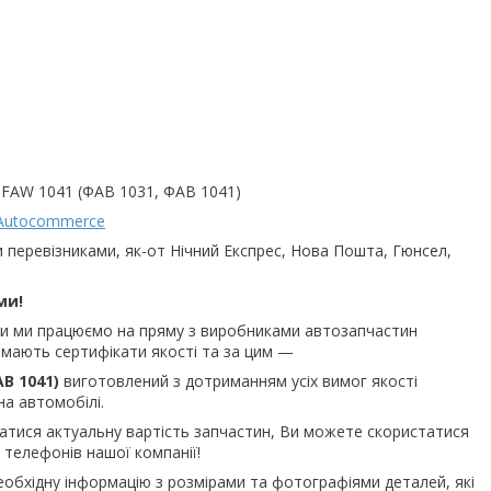
 FAW 1041 (ФАВ 1031, ФАВ 1041)
Autocommerce
и перевізниками, як-от Нічний Експрес, Нова Пошта, Гюнсел,
ми!
ьки ми працюємо на пряму з виробниками автозапчастин
и мають сертифікати якості та за цим —
АВ 1041)
виготовлений з дотриманням усіх вимог якості
на автомобілі.
знатися актуальну вартість запчастин, Ви можете скористатися
телефонів нашої компанії!
еобхідну інформацію з розмірами та фотографіями деталей, які