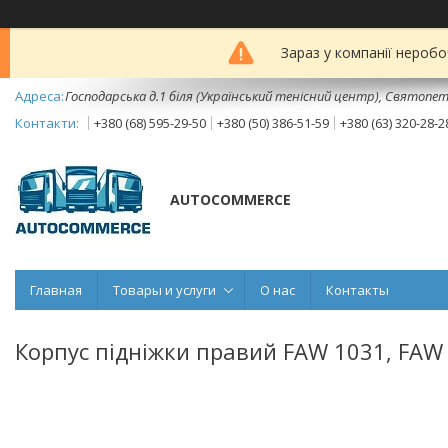
Зараз у компанії неробо
Господарська д.1 біля (Український тенісний центр), Святопет
+380 (68) 595-29-50
+380 (50) 386-51-59
+380 (63) 320-28-2
AUTOCOMMERCE
Главная
Товары и услуги
О нас
Контакты
Корпус підніжки правий FAW 1031, FAW