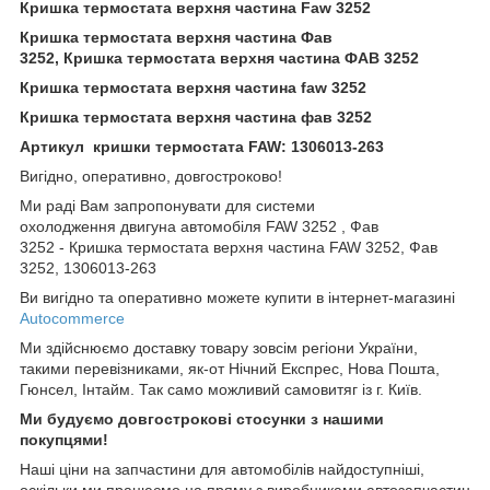
Кришка термостата верхня частина Faw 3252
Кришка термостата верхня частина Фав
3252, Кришка термостата верхня частина ФАВ 3252
Кришка термостата верхня частина faw 3252
Кришка термостата верхня частина фав 3252
Артикул кришки термостата FAW: 1306013-263
Вигідно, оперативно, довгостроково!
Ми раді Вам запропонувати для системи
охолодження двигуна автомобіля FAW 3252 , Фав
3252 - Кришка термостата верхня частина FAW 3252, Фав
3252, 1306013-263
Ви вигідно та оперативно можете купити в інтернет-магазині
Autocommerce
Ми здійснюємо доставку товару зовсім регіони України,
такими перевізниками, як-от Нічний Експрес, Нова Пошта,
Гюнсел, Інтайм. Так само можливий самовитяг із г. Київ.
Ми будуємо довгострокові стосунки з нашими
покупцями!
Наші ціни на запчастини для автомобілів найдоступніші,
оскільки ми працюємо на пряму з виробниками автозапчастин