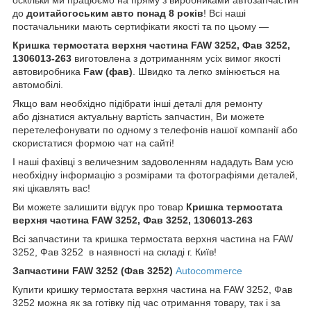
до
доитайогоським
авто понад 8 років
! Всі наші
постачальники мають сертифікати якості та по цьому —
Кришка термостата верхня частина FAW 3252, Фав 3252,
1306013-263
виготовлена з дотриманням усіх вимог якості
автовиробника
Faw (
фав)
. Швидко та легко змінюється на
автомобілі.
Якщо вам необхідно підібрати інші деталі для ремонту
або дізнатися актуальну вартість запчастин, Ви можете
перетелефонувати по одному з телефонів нашої компанії або
скористатися формою чат на сайті!
І наші фахівці з величезним задоволенням нададуть Вам усю
необхідну інформацію з розмірами та фотографіями деталей,
які цікавлять вас!
Ви можете залишити відгук про товар
Кришка термостата
верхня частина FAW 3252, Фав 3252, 1306013-263
Всі запчастини та кришка термостата верхня частина на FAW
3252, Фав 3252 в наявності на складі г. Київ!
Запчастини
FAW 3252 (Фав 3252)
Autocommerce
Купити кришку термостата верхня частина на FAW 3252, Фав
3252 можна як за готівку під час отримання товару, так і за