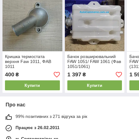
Кришка термостата
Бачок розширювальний
Бач
верхня Faw 1011, ФАВ
FAW 1051/ FAW 1061 (Фав
FAW
1011
1051/1061)
(131
400
1 397
1 5
₴
₴
Купити
Купити
Про нас
99% позитивних з 271 відгука за рік
Працює з 26.02.2011
м. Святопетрівське