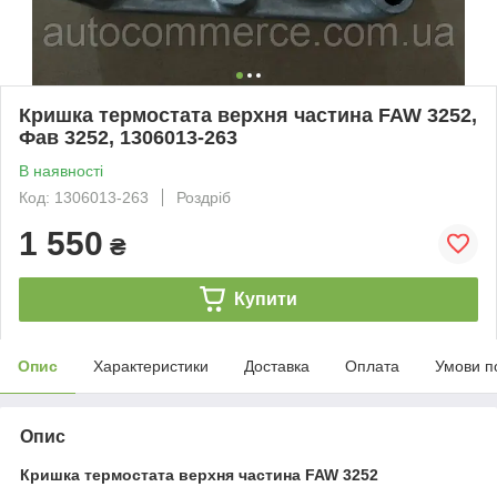
Кришка термостата верхня частина FAW 3252,
Фав 3252, 1306013-263
В наявності
Код: 1306013-263
Роздріб
1 550
₴
Купити
Опис
Характеристики
Доставка
Оплата
Умови п
Опис
Кришка термостата верхня частина FAW 3252