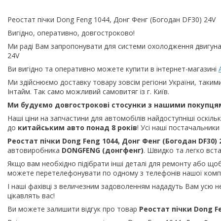
Реостат пічки Dong Feng 1044, Донг Фенг (Богодан DF30) 24V
Вигідно, оперативно, довгостроково!
Ми раді Вам запропонувати для системи охолодження двигуна
24V
Ви вигідно та оперативно можете купити в інтернет-магазині
Ми здійснюємо доставку товару зовсім регіони України, таким
Інтайм. Так само можливий самовитяг із г. Київ.
Ми будуємо довгострокові стосунки з нашими покупця
Наші ціни на запчастини для автомобілів найдоступніші оскіл
до
китайським
авто понад 8 років
! Усі наші постачальник
Реостат пічки Dong Feng 1044, Донг Фенг (Богодан DF30) 
автовиробника
DONGFENG (донгфенг
)
. Швидко та легко вст
Якщо вам необхідно підібрати інші деталі для ремонту або щоб
можете перетелефонувати по одному з телефонів нашої компа
І наші фахівці з величезним задоволенням нададуть Вам усю н
цікавлять вас!
Ви можете залишити відгук про товар
Реостат пічки Dong Fe