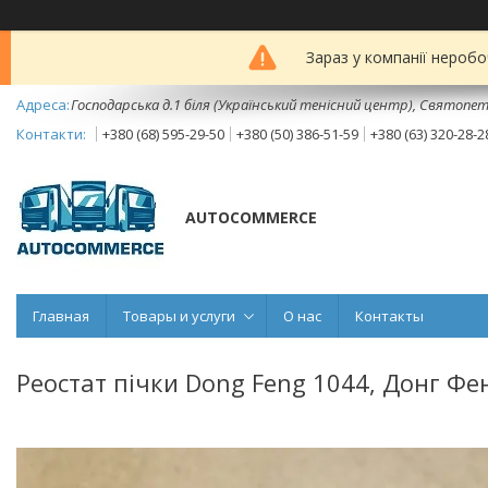
Зараз у компанії неробо
Господарська д.1 біля (Український тенісний центр), Святопет
+380 (68) 595-29-50
+380 (50) 386-51-59
+380 (63) 320-28-2
AUTOCOMMERCE
Главная
Товары и услуги
О нас
Контакты
Реостат пічки Dong Feng 1044, Донг Фе