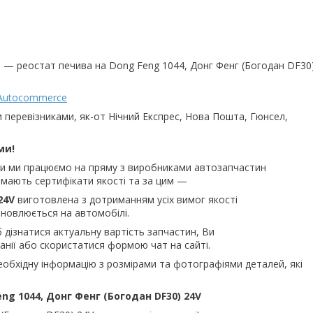
 — реостат печива на Dong Feng 1044, Донг Фенг (Богодан DF30
Autocommerce
и перевізниками, як-от Нічний Експрес, Нова Пошта, Гюнсел,
ми!
ьки ми працюємо на пряму з виробниками автозапчастин
и мають сертифікати якості та за цим —
24V
виготовлена з дотриманням усіх вимог якості
ановлюється на автомобілі.
 дізнатися актуальну вартість запчастин, Ви
нії або скористатися формою чат на сайті.
еобхідну інформацію з розмірами та фотографіями деталей, які
ng 1044, Донг Фенг (Богодан DF30) 24V