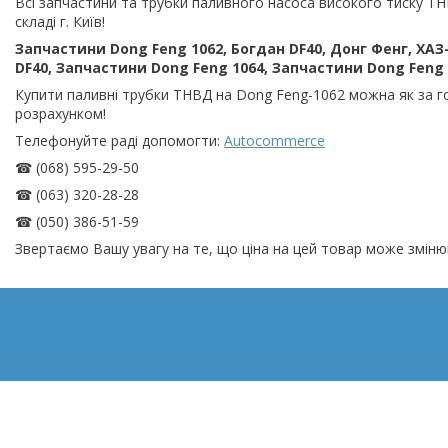
Всі запчастини та трубки паливного насоса високого тиску ТН
складі г. Київ!
Запчастини Dong Feng 1062, Богдан DF40, Донг Фенг, ХАЗ
DF40, Запчастини Dong Feng 1064, Запчастини Dong Feng 
Купити паливні трубки ТНВД на Dong Feng-1062 можна як за го
розрахунком!
Телефонуйте раді допомогти:
Autocommerce
☎ (068) 595-29-50
☎ (063) 320-28-28
☎ (050) 386-51-59
Звертаємо Вашу увагу на те, що ціна на цей товар може зміню