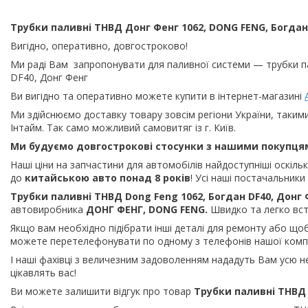
Трубки паливні ТНВД Донг Фенг 1062, DONG FENG, Богдан
Вигідно, оперативно, довгостроково!
Ми раді Вам запропонувати для паливної системи — трубки п
DF40, Донг Фенг
Ви вигідно та оперативно можете купити в інтернет-магазині
Ми здійснюємо доставку товару зовсім регіони України, таким
Інтайм. Так само можливий самовитяг із г. Київ.
Ми будуємо довгострокові стосунки з нашими покупця
Наші ціни на запчастини для автомобілів найдоступніші оскіл
до
китайською
авто понад 8 років
! Усі наші постачальник
Трубки паливні ТНВД Dong Feng 1062, Богдан DF40, Донг
автовиробника
ДОНГ ФЕНГ, DONG FENG.
Швидко та легко вст
Якщо вам необхідно підібрати інші деталі для ремонту або щоб
можете перетелефонувати по одному з телефонів нашої компа
І наші фахівці з величезним задоволенням нададуть Вам усю н
цікавлять вас!
Ви можете залишити відгук про товар
Трубки паливні ТНВД 