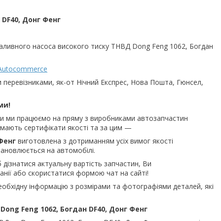
 DF40, Донг Фенг
аливного насоса високого тиску ТНВД Dong Feng 1062, Богдан
Autocommerce
и перевізниками, як-от Нічний Експрес, Нова Пошта, Гюнсел,
ми!
ьки ми працюємо на пряму з виробниками автозапчастин
и мають сертифікати якості та за цим —
 Фенг
виготовлена з дотриманням усіх вимог якості
ановлюється на автомобілі.
 дізнатися актуальну вартість запчастин, Ви
нії або скористатися формою чат на сайті!
еобхідну інформацію з розмірами та фотографіями деталей, які
Dong Feng 1062, Богдан DF40, Донг Фенг