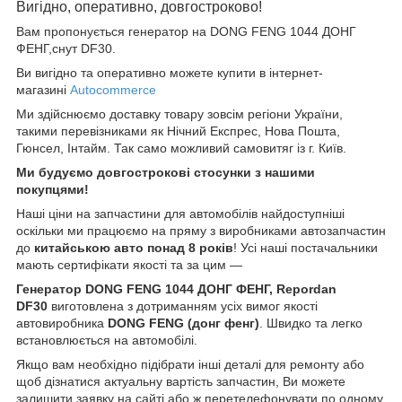
Вигідно, оперативно, довгостроково!
Вам пропонується генератор на DONG FENG 1044 ДОНГ
ФЕНГ,снут DF30.
Ви вигідно та оперативно можете купити в інтернет-
магазині
Autocommerce
Ми здійснюємо доставку товару зовсім регіони України,
такими перевізниками як Нічний Експрес, Нова Пошта,
Гюнсел, Інтайм. Так само можливий самовитяг із г. Київ.
Ми будуємо довгострокові стосунки з нашими
покупцями!
Наші ціни на запчастини для автомобілів найдоступніші
оскільки ми працюємо на пряму з виробниками автозапчастин
до
китайською
авто понад 8 років
! Усі наші постачальники
мають сертифікати якості та за цим —
Генератор DONG FENG 1044 ДОНГ ФЕНГ, Repordan
DF30
виготовлена з дотриманням усіх вимог якості
автовиробника
DONG FENG (донг фенг)
. Швидко та легко
встановлюється на автомобілі.
Якщо вам необхідно підібрати інші деталі для ремонту або
щоб дізнатися актуальну вартість запчастин, Ви можете
залишити заявку на сайті або ж перетелефонувати по одному