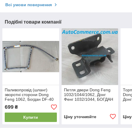
Всі умови повернення
Подібні товари компанії
Паливопровід (шланг)
Петля двери Dong Feng
Торп
зворотні сторони Dong
1032/1044/1062, Донг
Dong
Feng 1062, Богдан DF-40
Фенг 1032/1044, БОГДАН
Донг
DF30, DF20, DF25, DF40
DF3
699
₴
Ціну уточнюйте
Цін
Купити