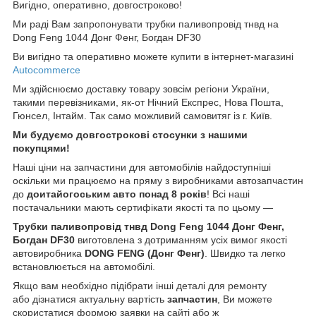
Вигідно, оперативно, довгостроково!
Ми раді Вам запропонувати трубки паливопровід тнвд на
Dong Feng 1044 Донг Фенг, Богдан DF30
Ви вигідно та оперативно можете купити в інтернет-магазині
Autocommerce
Ми здійснюємо доставку товару зовсім регіони України,
такими перевізниками, як-от Нічний Експрес, Нова Пошта,
Гюнсел, Інтайм. Так само можливий самовитяг із г. Київ.
Ми будуємо довгострокові стосунки з нашими
покупцями!
Наші ціни на запчастини для автомобілів найдоступніші
оскільки ми працюємо на пряму з виробниками автозапчастин
до
доитайогоським
авто понад 8 років
! Всі наші
постачальники мають сертифікати якості та по цьому —
Трубки паливопровід тнвд Dong Feng 1044 Донг Фенг,
Богдан DF30
виготовлена з дотриманням усіх вимог якості
автовиробника
DONG FENG (Донг Фенг
)
. Швидко та легко
встановлюється на автомобілі.
Якщо вам необхідно підібрати інші деталі для ремонту
або дізнатися актуальну вартість
запчастин
, Ви можете
скористатися формою заявки на сайті або ж