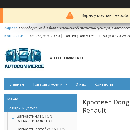
Зараз у компанії неробо
Господарська д.1 біля (Український тенісний центр), Святопет
+380 (68) 595-29-50
+380 (50) 386-51-59
+380 (63) 320-28-2
AUTOCOMMERCE
Главная
Товары и услуги
О нас
Контакты
Кросовер Dongf
Товары и услуги
Renault
Запчастини FOTON,
Запчастини Фотон
Запчасти автобус ХАЗ 3250