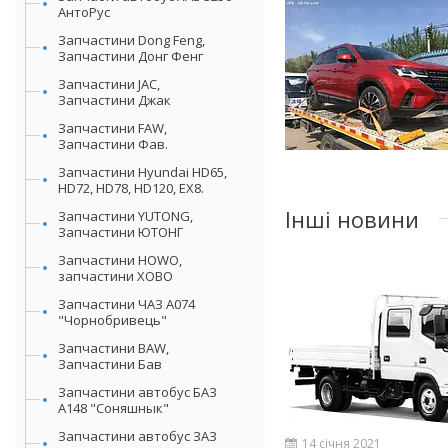
АнтоРус
Запчастини Dong Feng,
Запчастини Донг Фенг
Запчастини JAC,
Запчастини Джак
Запчастини FAW,
Запчастини Фав.
Запчастини Hyundai HD65,
HD72, HD78, HD120, EX8.
Інші новини
Запчастини YUTONG,
Запчастини ЮТОНГ
Запчастини HOWO,
запчастини ХОВО
Запчастини ЧАЗ А074
"Чорнобривець"
Запчастини BAW,
Запчастини Бав
Запчастини автобус БАЗ
А148 "Соняшнык"
Запчастини автобус ЗАЗ
14 січня 2021