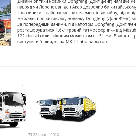
Дизайн оптики новинки Dongfeng (Донг фенг) нагадує Ren
навряд чи Лоренс ван ден Акер дозволив би китайськом
запозичити з найважливіших елементів дизайну, відповід
На жаль, про китайську новинку Dongfeng (Донг Фенг) ма
За попередніми даними, під капотом Dongfeng (Донг Фен
розташовуватися 1,6-літровий «атмосферник» від Mitsub
122 кінські сили і піковим моментом в 151 Нм. В якості т
виступити 5-швидкісна МКПП або варіатор.
22 липня 2020