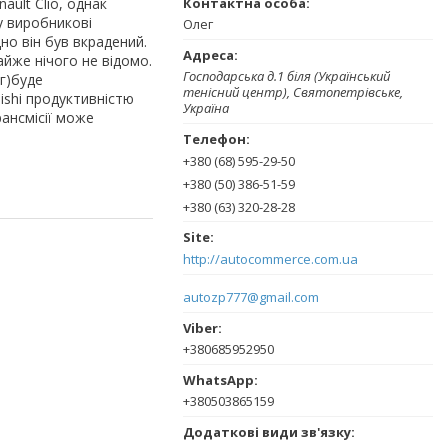
ault Clio, однак
у виробникові
Олег
но він був вкрадений.
йже нічого не відомо.
Господарська д.1 біля (Український
г)буде
тенісний центр), Святопетрівське,
ishi продуктивністю
Україна
рансмісії може
+380 (68) 595-29-50
+380 (50) 386-51-59
+380 (63) 320-28-28
http://autocommerce.com.ua
autozp777@gmail.com
+380685952950
+380503865159