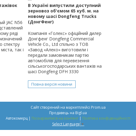
тажівок
В Україні випустили доступний
зерновоз об'ємом 65 куб. м. на
новому шасі Dongfeng Trucks
(ДонгФенг)
ый JAC N56
едставлений
ому ряді
Компанія «Голекс» офіційний дилер
ризначений
Донгфенг Dongfeng Commercial
о спектру
Vehicle Co., Ltd спільно з ТОВ
міста, так і
«Завод «Алеко» виготовили і
передали замовникам партію
автомобілів для перевезення
сільськогосподарських вантажів на
шасі Dongfeng DFH 3330
Повна версія новини
Сайт створений на маркетплейсі
Prom.ua
Продавець на Bigl.ua
Автокомерц |
Поскаржитися на контент
|
Політика конфіденційності
Select Language
▼