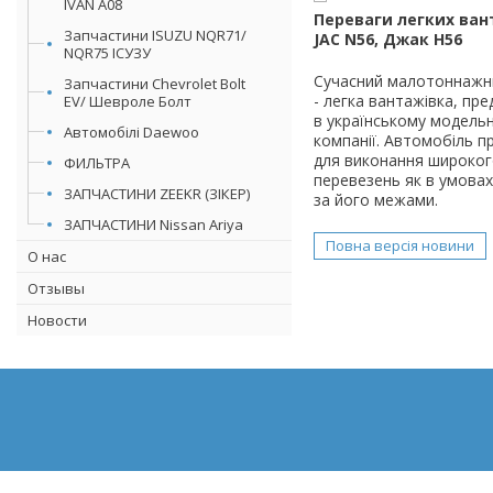
IVAN А08
Переваги легких ван
Запчастини ISUZU NQR71/
JAC N56, Джак Н56
NQR75 ІСУЗУ
Сучасний малотоннажн
Запчастини Chevrolet Bolt
- легка вантажівка, пр
EV/ Шевроле Болт
в українському модельн
Автомобілі Daewoo
компанії. Автомобіль п
для виконання широког
ФИЛЬТРА
перевезень як в умовах 
ЗАПЧАСТИНИ ZEEKR (ЗІКЕР)
за його межами.
ЗАПЧАСТИНИ Nissan Ariya
Повна версія новини
О нас
Отзывы
Новости